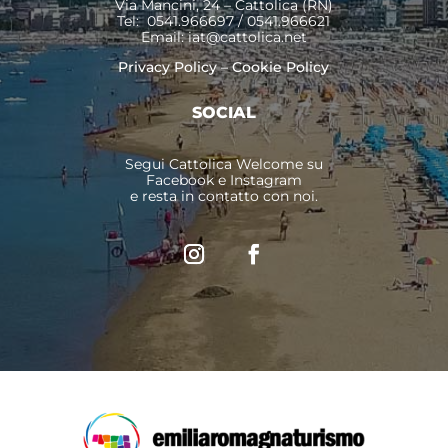
Via Mancini, 24 – Cattolica (RN)
Tel: 0541.966697 / 0541.966621
Email:
iat@cattolica.net
Privacy Policy
–
Cookie Policy
SOCIAL
Segui Cattolica Welcome su
Facebook e Instagram
e resta in contatto con noi.