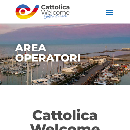
AREA
OPERATORI
Cattolica
Welcome