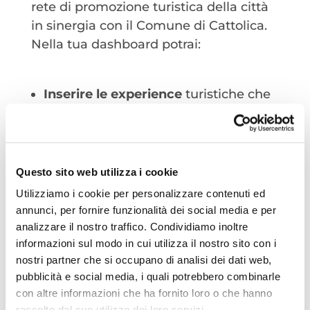
rete di promozione turistica della città
in sinergia con il Comune di Cattolica.
Nella tua dashboard potrai:
Inserire le experience
turistiche che
offri per promuoverle sul portale
Cattolica Welcome.
Consultare e scaricare materiale
e
risorse utili messe a disposizione dal
Questo sito web utilizza i cookie
Comune.
Utilizziamo i cookie per personalizzare contenuti ed
Segnalare eventi
che organizzi o
annunci, per fornire funzionalità dei social media e per
conosci allo staff di Cattolica
analizzare il nostro traffico. Condividiamo inoltre
Welcome.
informazioni sul modo in cui utilizza il nostro sito con i
nostri partner che si occupano di analisi dei dati web,
pubblicità e social media, i quali potrebbero combinarle
con altre informazioni che ha fornito loro o che hanno
raccolto dal suo utilizzo dei loro servizi.