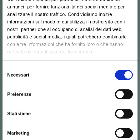
annunci, per fornire funzionalità dei social media e per
analizzare il nostro traffico. Condividiamo inoltre
informazioni sul modo in cui utilizza il nostro sito con i
nostri partner che si occupano di analisi dei dati web,
pubblicità e social media, i quali potrebbero combinarle
con altre informazioni che ha fornito loro o che hanno
raccolto dal suo utilizzo dei loro servizi.
Per utilizzare il plugin dell'accessibilità è necessario
abilitare i cookie di preferenze.
Selezione
Per ulteriori informazioni è possibile consultare
Necessari
del
l
'informativa sulla Privacy Policy
e la
Cookie Policy
.
consenso
Preferenze
Statistiche
Marketing