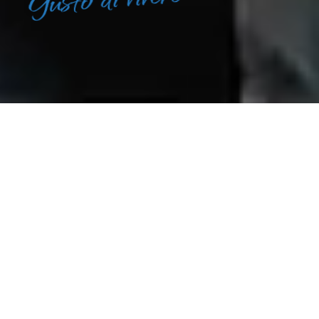
Video Credits: Gabriele Di Vita Videomaker
CATTOLICA
Nell’insenatura naturale, ai piedi del
Monte San Bartolo,
si adagia un borgo di
antica tradizione marinara e d’ospitalità,
fondato nel 1271: è
Cattolica, la Regina
dell’Adriatico.