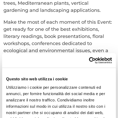
trees, Mediterranean plants, vertical
gardening and landscaping applications.
Make the most of each moment of this Event:
get ready for one of the best exhibitions,
literary readings, book presentations, floral
workshops, conferences dedicated to
ecological and environmental issues, even a
picnic on the grass in the historical center!
Questo sito web utilizza i cookie
Data:
From 28 april to 1 of may 2023
Utilizziamo i cookie per personalizzare contenuti ed
Time:
From 9:00 to 22:00
annunci, per fornire funzionalità dei social media e per
Address:
Cattolica
analizzare il nostro traffico. Condividiamo inoltre
Free
informazioni sul modo in cui utilizza il nostro sito con i
Organized by:
Comune di Cattolica
nostri partner che si occupano di analisi dei dati web,