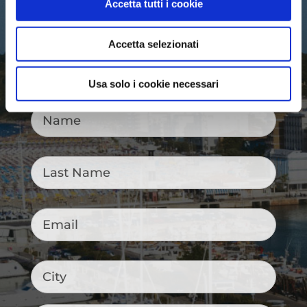
Accetta tutti i cookie
Privacy Policy
–
Cookie Policy
Accetta selezionati
Usa solo i cookie necessari
Name
*
Last
Name
*
Email
*
City