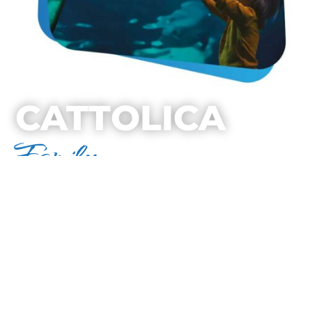
CATTOLICA
Family
Viaggiare con i bambini
Il punto di partenza nella Riviera dei Parchi,
con un mare pulito e sicuro, spiagge attrezzate
e hotel ricchi di servizi dedicati ai bambini.
Sembra un sogno per ogni genitore, eppure è
realtà a Cattolica! Le vacanze in famiglia in
questa cittadina di mare sono un’esperienza di