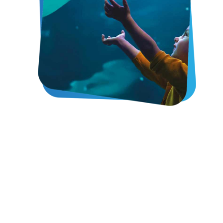
CATTOLICA
Family
Travelling with children
Cattolica it’s the starting point of the “Theme