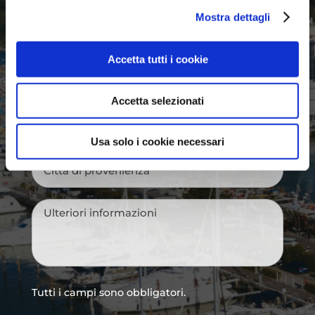
Mostra dettagli
Nome
*
Accetta tutti i cookie
Cognome
*
Accetta selezionati
Email
*
Usa solo i cookie necessari
Città
di
provenienza
*
Messaggio
*
Tutti i campi sono obbligatori.