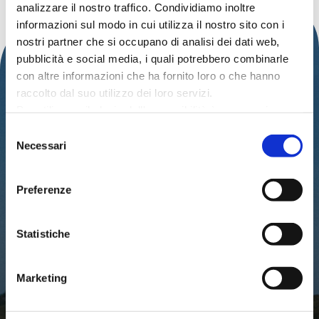
analizzare il nostro traffico. Condividiamo inoltre
informazioni sul modo in cui utilizza il nostro sito con i
nostri partner che si occupano di analisi dei dati web,
pubblicità e social media, i quali potrebbero combinarle
con altre informazioni che ha fornito loro o che hanno
raccolto dal suo utilizzo dei loro servizi.
Per utilizzare il plugin dell'accessibilità è necessario
abilitare i cookie di preferenze.
Selezione
Per ulteriori informazioni è possibile consultare
Necessari
IAT – UFFICIO INFORMAZIONI TURISTICHE
del
l
'informativa sulla Privacy Policy
e la
Cookie Policy
.
DEL COMUNE DI CATTOLICA
consenso
Preferenze
PALAZZO DEL TURISMO
Via Mancini, 24 – Cattolica (RN)
Tel: 0541.966697 / 0541.966621
Email:
iat@cattolica.net
Statistiche
Privacy Policy
–
Cookie Policy
Marketing