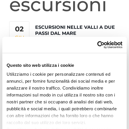
escursioni
ESCURSIONI NELLE VALLI A DUE
02
PASSI DAL MARE
GIU
ESCURSIONI NELLE VALLI A DUE
02
PASSI DAL MARE
LUG
Questo sito web utilizza i cookie
Utilizziamo i cookie per personalizzare contenuti ed
annunci, per fornire funzionalità dei social media e per
ESCURSIONI NELLE VALLI A DUE
03
analizzare il nostro traffico. Condividiamo inoltre
PASSI DAL MARE
LUG
informazioni sul modo in cui utilizza il nostro sito con i
nostri partner che si occupano di analisi dei dati web,
pubblicità e social media, i quali potrebbero combinarle
ESCURSIONI NELLE VALLI A DUE
09
con altre informazioni che ha fornito loro o che hanno
PASSI DAL MARE
raccolto dal suo utilizzo dei loro servizi.
LUG