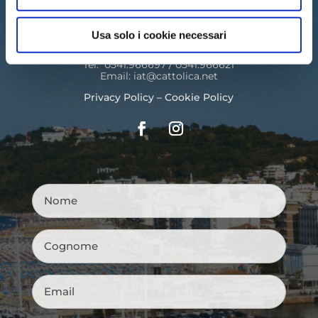
DEL COMUNE DI CATTOLICA
Usa solo i cookie necessari
PALAZZO DEL TURISMO
Via Mancini, 24 – Cattolica (RN)
Tel: 0541.966697 / 0541.966621
Email:
iat@cattolica.net
Privacy Policy
–
Cookie Policy
Nome
*
Cognome
*
Email
*