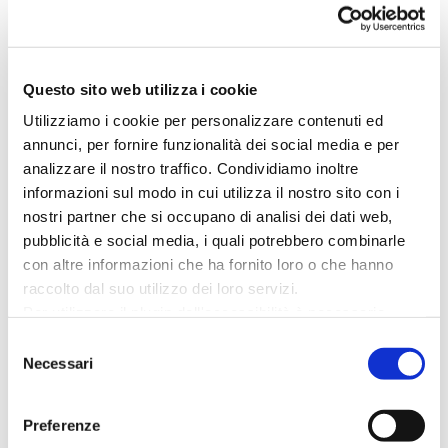
18
UN’ESTATE DA REGINA
LUG
Questo sito web utilizza i cookie
Utilizziamo i cookie per personalizzare contenuti ed
annunci, per fornire funzionalità dei social media e per
25
UN’ESTATE DA REGINA
analizzare il nostro traffico. Condividiamo inoltre
LUG
informazioni sul modo in cui utilizza il nostro sito con i
nostri partner che si occupano di analisi dei dati web,
pubblicità e social media, i quali potrebbero combinarle
CATTOLICA CIOCCOLATO 2025
21
con altre informazioni che ha fornito loro o che hanno
MAR
Piazza Primo Maggio
raccolto dal suo utilizzo dei loro servizi.
Per utilizzare il plugin dell'accessibilità è necessario
abilitare i cookie di preferenze.
Selezione
ESCURSIONI NELLE VALLI A DUE
02
Per ulteriori informazioni è possibile consultare
Necessari
del
PASSI DAL MARE
l
'informativa sulla Privacy Policy
e la
Cookie Policy
.
consenso
GIU
Preferenze