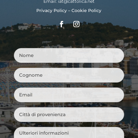
Email:
iat@cattolica.net
Privacy Policy
–
Cookie Policy
Nome
*
Cognome
*
Email
*
Città
di
provenienza
*
Messaggio
*