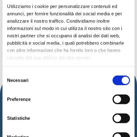
NATALE A CATTOLICA 2025 2026
Utilizziamo i cookie per personalizzare contenuti ed
29
CHALET TASTE
annunci, per fornire funzionalità dei social media e per
NOV
analizzare il nostro traffico. Condividiamo inoltre
Via Bovio
informazioni sul modo in cui utilizza il nostro sito con i
NATALE A CATTOLICA 2025 2026
nostri partner che si occupano di analisi dei dati web,
21
TESSITORI NEOLITICI
pubblicità e social media, i quali potrebbero combinarle
DIC
con altre informazioni che ha fornito loro o che hanno
Museo della Regina
raccolto dal suo utilizzo dei loro servizi.
Per utilizzare il plugin dell'accessibilità è necessario
abilitare i cookie di preferenze.
Selezione
Per ulteriori informazioni è possibile consultare
Necessari
del
l
'informativa sulla Privacy Policy
e la
Cookie Policy
.
consenso
Preferenze
Statistiche
IAT – UFFICIO INFORMAZIONI TURISTICHE
DEL COMUNE DI CATTOLICA