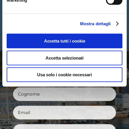
Marketing
PALAZZO DEL TURISMO
Via Mancini, 24 – Cattolica (RN)
Tel: 0541.966697 / 0541.966621
Mostra dettagli
Email:
iat@cattolica.net
Privacy Policy
–
Cookie Policy
Accetta tutti i cookie
Accetta selezionati
Nome
*
Usa solo i cookie necessari
Cognome
*
Email
*
Città