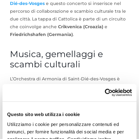
Dié-des-Vosges
e questo concerto si inserisce nel
percorso di collaborazione e scambio culturale tra le
due città. La tappa di Cattolica è parte di un circuito
che coinvolge anche
Crikvenica (Croazia)
e
Friedrichshafen (Germania)
.
Musica, gemellaggi e
scambi culturali
L’Orchestra di Armonia di Saint-Dié-des-Vosges è
una formazione dell’associazione
Orchestre+
, che
coordina anche l’Orchestra Sinfonica della stessa
città francese. L’orchestra riunisce musicisti
professionisti e amatori, offrendo esperienze
Questo sito web utilizza i cookie
musicali di alto livello e occasioni di crescita artistica
Utilizziamo i cookie per personalizzare contenuti ed
condivisa.
annunci, per fornire funzionalità dei social media e per
analizzare il nostro traffico. Condividiamo inoltre