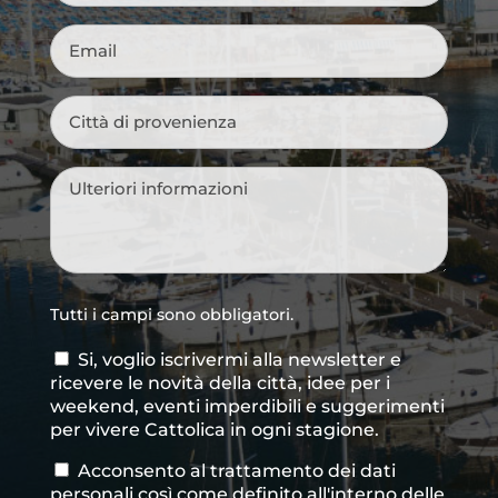
Email
*
Città
di
provenienza
*
Messaggio
*
Tutti i campi sono obbligatori.
Si, voglio iscrivermi alla newsletter e
Consenso
ricevere le novità della città, idee per i
newsletter
weekend, eventi imperdibili e suggerimenti
per vivere Cattolica in ogni stagione.
Acconsento al trattamento dei dati
Consenso
*
personali così come definito all'interno delle