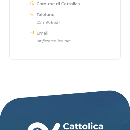
Comune di Cattolica
Telefono
0541966621
Email
iat@cattolica.net