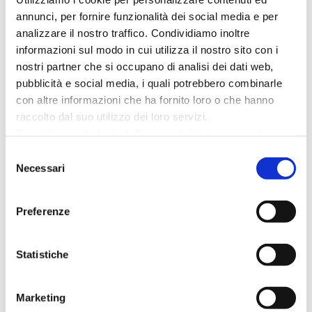
annunci, per fornire funzionalità dei social media e per
analizzare il nostro traffico. Condividiamo inoltre
informazioni sul modo in cui utilizza il nostro sito con i
nostri partner che si occupano di analisi dei dati web,
DATA
pubblicità e social media, i quali potrebbero combinarle
Mar 29 2024
- Apr 01 2024
con altre informazioni che ha fornito loro o che hanno
Terminato
raccolto dal suo utilizzo dei loro servizi.
Per utilizzare il plugin dell'accessibilità è necessario
abilitare i cookie di preferenze.
ORA
Selezione
Per ulteriori informazioni è possibile consultare
Necessari
del
Tutto il giorno
l
'informativa sulla Privacy Policy
e la
Cookie Policy
.
consenso
Preferenze
LUOGO
Piazza Primo Maggio
Statistiche
ORGANIZZATORE
Marketing
Comune di Cattolica