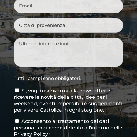
Email
*
Città
di
provenienza
*
Messaggio
*
Tutti i campi sono obbligatori.
Si, voglio iscrivermi alla newsletter e
Consenso
ricevere le novità della città, idee per i
newsletter
weekend, eventi imperdibili e suggerimenti
per vivere Cattolica in ogni stagione.
Acconsento al trattamento dei dati
Consenso
*
personali così come definito all'interno delle
Privacy Policy
*