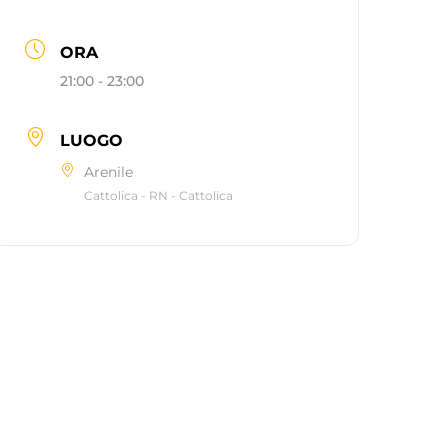
ORA
21:00 - 23:00
LUOGO
Arenile
Cattolica - RN - Cattolica