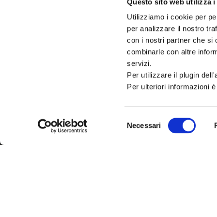
Questo sito web utilizza i
DEL COMUNE DI CATTOLIC
Utilizziamo i cookie per pe
per analizzare il nostro tra
PALAZZO DEL TURISMO
Via Mancini, 24 – Cattolica (RN)
con i nostri partner che si
Tel: 0541.966697 / 0541.966621
combinarle con altre inform
Email:
iat@cattolica.net
servizi.
Privacy Policy
–
Cookie Policy
Per utilizzare il plugin del
Per ulteriori informazioni è
Selezione
Necessari
del
consenso