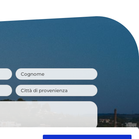
Cognome
*
Città
di
provenienza
*