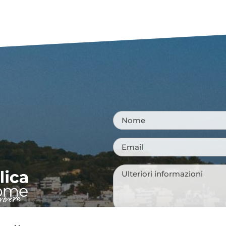
Nome
*
Email
*
Messaggio
*
NI TURISTICHE