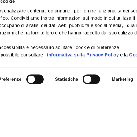
 cookie
Tutti i campi sono obbligatori.
A
rsonalizzare contenuti ed annunci, per fornire funzionalità dei so
Si, voglio iscrivermi alla
Consenso
ffico. Condividiamo inoltre informazioni sul modo in cui utilizza il 
città, idee per i weekend, e
newsletter
 occupano di analisi dei dati web, pubblicità e social media, i qual
vivere Cattolica in ogni sta
azioni che ha fornito loro o che hanno raccolto dal suo utilizzo d
Acconsento al trattamen
Consenso
*
definito all'interno delle
Pri
l'accessibilità è necessario abilitare i cookie di preferenze.
 possibile consultare l
'informativa sulla Privacy Policy
e la
Coo
CAPTCHA
Preferenze
Statistiche
Marketing
INVIA