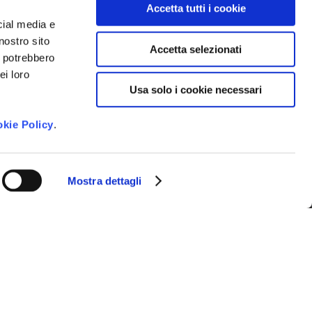
Accetta tutti i cookie
cial media e
 newsletter e ricevere le novità della
nostro sito
Accetta selezionati
venti imperdibili e suggerimenti per
i potrebbero
gione.
ei loro
Usa solo i cookie necessari
to dei dati personali così come
vacy Policy
*
kie Policy
.
Mostra dettagli