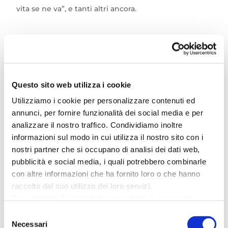
vita se ne va”, e tanti altri ancora.
Sul palco è accompagnato da Alfredo Golino
(batteria), Roberto D’Aquino (basso), Pippo Seno
(chitarre), Ciro Manna (chitarre), Checco D’Alessio
(tastiere), Lorenzo Maffia (pianoforte e
Questo sito web utilizza i cookie
tastiere) e Max D’Ambra (tastiere e
Utilizziamo i cookie per personalizzare contenuti ed
programmazione).
annunci, per fornire funzionalità dei social media e per
analizzare il nostro traffico. Condividiamo inoltre
Biglietti disponibili per Gigi D’Alessio Outdoor 2024
informazioni sul modo in cui utilizza il nostro sito con i
da martedì 13 febbraio su
TicketOne
e nei rivenditori
nostri partner che si occupano di analisi dei dati web,
autorizzati
pubblicità e social media, i quali potrebbero combinarle
con altre informazioni che ha fornito loro o che hanno
raccolto dal suo utilizzo dei loro servizi.
Per utilizzare il plugin dell'accessibilità è necessario
abilitare i cookie di preferenze.
Selezione
Per ulteriori informazioni è possibile consultare
DATA
Necessari
del