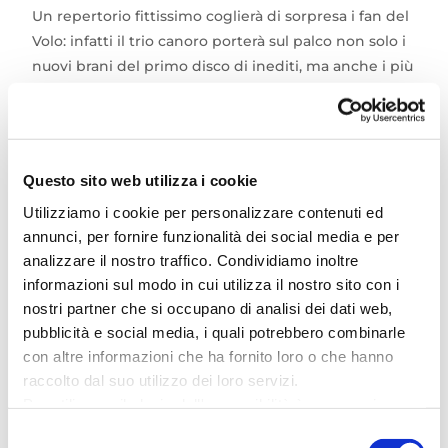
Un repertorio fittissimo coglierà di sorpresa i fan del
Volo: infatti il trio canoro porterà sul palco non solo i
nuovi brani del primo disco di inediti, ma anche i più
grandi successi della tradizione musicale italiana e
ovviamente quelli del proprio repertorio, mostrando
le molteplici sfaccettature dell’evoluzione artistica
dei suoi singoli componenti.
Questo sito web utilizza i cookie
Utilizziamo i cookie per personalizzare contenuti ed
Il Volo Tutti per uno Tour, Biglietti disponibili da
annunci, per fornire funzionalità dei social media e per
giovedì 14 marzo su
Ticketone
e CiaoTickets e in tutti
analizzare il nostro traffico. Condividiamo inoltre
i rivenditori ufficiali con punto Sisal.
informazioni sul modo in cui utilizza il nostro sito con i
nostri partner che si occupano di analisi dei dati web,
pubblicità e social media, i quali potrebbero combinarle
con altre informazioni che ha fornito loro o che hanno
raccolto dal suo utilizzo dei loro servizi.
DATA
Per utilizzare il plugin dell'accessibilità è necessario
abilitare i cookie di preferenze.
Giu 30 2024
Selezione