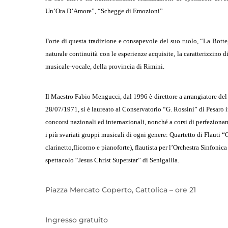
Un’Ora D’Amore”, “Schegge di Emozioni”
Forte di questa tradizione e consapevole del suo ruolo, “La Botte
naturale continuità con le esperienze acquisite, la caratterizzino 
musicale-vocale, della provincia di Rimini.
Il Maestro Fabio Mengucci,
dal 1996
è
di
rettore a
a
rrangiatore de
28/07/1971,
si
è laureato al Conservatorio “G. Rossini” di Pesaro 
concorsi
n
azionali ed
i
nternazionali, nonché
a
corsi di perfeziona
i più svariati gruppi musicali di ogni genere: Quartetto di Flauti “
clarinetto,flicorno e pianoforte), flautista per l’Orchestra Sinfonic
spettacolo “Jesus Christ Superstar” di Senigallia.
Piazza Mercato Coperto, Cattolica – ore 21
Ingresso gratuito