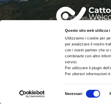
Questo sito web utilizza i
IAT – UFFICIO INFORMAZIO
Utilizziamo i cookie per pe
DEL COMUNE DI CATTOLIC
per analizzare il nostro tra
PALAZZO DEL TURISMO
con i nostri partner che si
Via Mancini, 24 – Cattolica (RN)
combinarle con altre inform
Tel: 0541.966697 / 0541.966621
Email:
iat@cattolica.net
servizi.
Per utilizzare il plugin del
Privacy Policy
–
Cookie Policy
Per ulteriori informazioni è
Selezione
Necessari
del
consenso