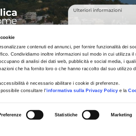
Messaggio
*
 cookie
NI TURISTICHE
Tutti i campi sono obbligatori.
rsonalizzare contenuti ed annunci, per fornire funzionalità dei so
A
ffico. Condividiamo inoltre informazioni sul modo in cui utilizza il 
Si, voglio iscrivermi alla
Consenso
 occupano di analisi dei dati web, pubblicità e social media, i qual
città, idee per i weekend, e
newsletter
azioni che ha fornito loro o che hanno raccolto dal suo utilizzo d
vivere Cattolica in ogni sta
Acconsento al trattamen
Consenso
*
l'accessibilità è necessario abilitare i cookie di preferenze.
definito all'interno delle
Pri
 possibile consultare l
'informativa sulla Privacy Policy
e la
Coo
CAPTCHA
Preferenze
Statistiche
Marketing
INVIA