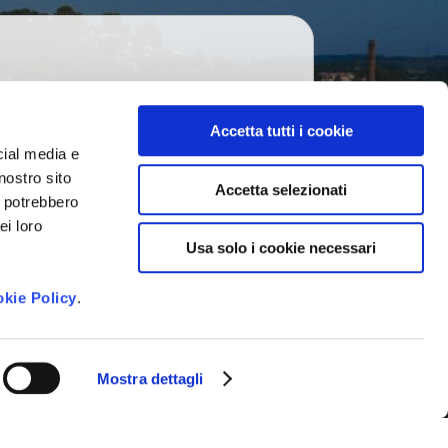
di
provenienza
*
Accetta tutti i cookie
cial media e
nostro sito
 newsletter e ricevere le novità della
Accetta selezionati
i potrebbero
venti imperdibili e suggerimenti per
ei loro
gione.
Usa solo i cookie necessari
to dei dati personali così come
vacy Policy
*
kie Policy
.
Mostra dettagli