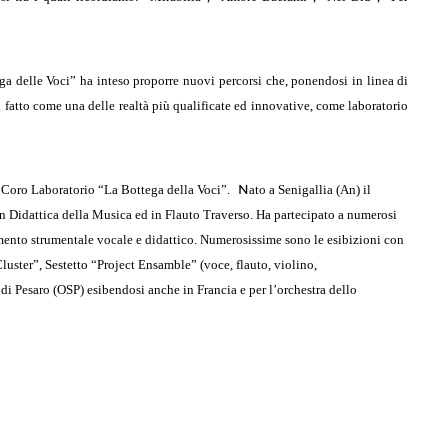
ga delle Voci” ha inteso proporre nuovi percorsi che, ponendosi in linea di
di fatto come una delle realtà più qualificate ed innovative, come laboratorio
N
l Coro Laboratorio “La Bottega della Voci”
.
ato a Senigallia (An) il
in Didattica della Musica ed in Flauto Traverso. Ha partecipato a numerosi
mento strumentale vocale e didattico. Numerosissime sono le esibizioni con
Cluster”, Sestetto “Project Ensamble” (voce, flauto, violino,
a di Pesaro (OSP) esibendosi anche in Francia e per l’orchestra dello