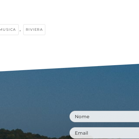
,
MUSICA
RIVIERA
Nome
*
Email
*