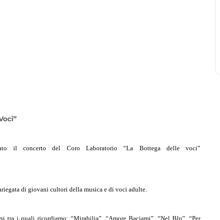
Voci”
ato il concerto del Coro Laboratorio “La Bottega delle voci”
riegata di giovani cultori della musica e di voci adulte.
si tra i quali ricordiamo:
“Mirabilia”, “Amore Baciami”, “Nel Blu”, “Per