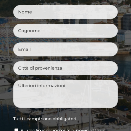
Nome
*
Cognome
*
Email
*
Città
di
provenienza
*
Messaggio
*
Tutti i campi sono obbligatori.
Si, voglio iscrivermi alla newsletter e