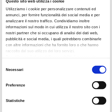
Questo sito web utilizza i cookie
fermarlo!
Utilizziamo i cookie per personalizzare contenuti ed
annunci, per fornire funzionalità dei social media e per
Il granchio blu dovrà fare i conti con gli eroi dalla
analizzare il nostro traffico. Condividiamo inoltre
testa di legno, primo fra tutti l’ingenuo
Sganapino
.
informazioni sul modo in cui utilizza il nostro sito con i
Furbo e intelligente cercherà di fronteggiarlo
nostri partner che si occupano di analisi dei dati web,
architettando maldestri stratagemmi fino ad
pubblicità e social media, i quali potrebbero combinarle
escogitare una soluzione unica ed originale. Curiosi
con altre informazioni che ha fornito loro o che hanno
di sapere quale? lunedì…il segreto verrà svelato.
raccolto dal suo utilizzo dei loro servizi.
Per utilizzare il plugin dell'accessibilità è necessario
Le avventure di Sganapino fanno divertire a tutte le
abilitare i cookie di preferenze.
Selezione
età e riescono a portare in scena in maniera
Per ulteriori informazioni è possibile consultare
Necessari
del
l
'informativa sulla Privacy Policy
e la
Cookie Policy
.
scherzosa e farsesca uno spettacolo che parla di
consenso
attualità e che offre uno spaccato sulla civiltà della
Preferenze
pesca.
Statistiche
Quello di giugno è il primo di tre appuntamenti con
gli spettacoli di burattini delfestival Pane, Burro e