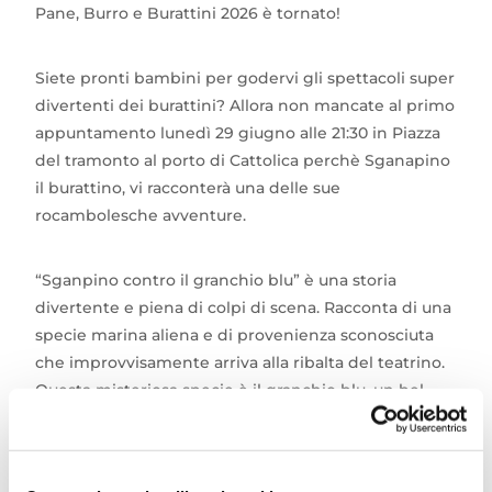
Pane, Burro e Burattini 2026 è tornato!
Siete pronti bambini per godervi gli spettacoli super
divertenti dei burattini? Allora non mancate al primo
appuntamento lunedì 29 giugno alle 21:30 in Piazza
del tramonto al porto di Cattolica perchè Sganapino
il burattino, vi racconterà una delle sue
rocambolesche avventure.
“Sganpino contro il granchio blu” è una storia
divertente e piena di colpi di scena. Racconta di una
specie marina aliena e di provenienza sconosciuta
che improvvisamente arriva alla ribalta del teatrino.
Questa misteriosa specie è il granchio blu, un bel
prepotente che per soddisfare la sua grande voracità
fa continue scorribande dal mare Adriatico
all’entroterra. Ma questa volta qualcuno proverà a