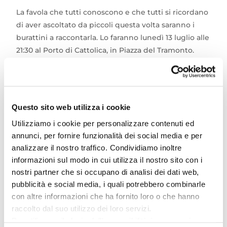
La favola che tutti conoscono e che tutti si ricordano
di aver ascoltato da piccoli questa volta saranno i
burattini a raccontarla. Lo faranno lunedì 13 luglio alle
21:30 al Porto di Cattolica, in Piazza del Tramonto.
Ma siccome si sa che i burattini sono mattacchioni e
amano stupire questa volta la casa dei tre porcellini
sarà un ombrello. Avete capito bene, un ombrello!
Questo sito web utilizza i cookie
Per scoprire come si vive in una casa ombrello, per
Utilizziamo i cookie per personalizzare contenuti ed
di più con vista mare, vi aspettiamo il 13 luglio a
annunci, per fornire funzionalità dei social media e per
Cattolica!
analizzare il nostro traffico. Condividiamo inoltre
informazioni sul modo in cui utilizza il nostro sito con i
nostri partner che si occupano di analisi dei dati web,
Ed è prorio quando i tre fratellini escono
pubblicità e social media, i quali potrebbero combinarle
dall’ombrello che incontrano il lupo famelico. Ed
con altre informazioni che ha fornito loro o che hanno
allora l’ombrello si trasforma in casa, in luogo
raccolto dal suo utilizzo dei loro servizi.
protetto ma allo stesso tempo anche nel luogo di
Per utilizzare il plugin dell'accessibilità è necessario
scontro tra i tre porcellini e il predatore. Come andrà