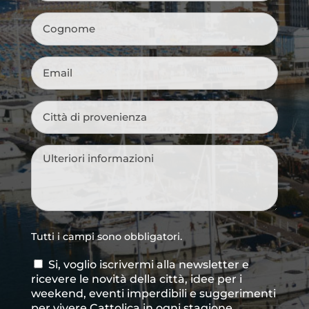
Cognome
*
Email
*
Città
di
provenienza
*
Messaggio
*
Tutti i campi sono obbligatori.
Si, voglio iscrivermi alla newsletter e
Consenso
ricevere le novità della città, idee per i
newsletter
weekend, eventi imperdibili e suggerimenti
per vivere Cattolica in ogni stagione.