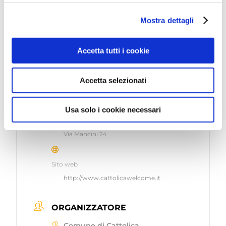
DATA
Feb 01 2025
Mostra dettagli
Terminato
Accetta tutti i cookie
ORA
10:30 - 12:00
Accetta selezionati
LUOGO
Usa solo i cookie necessari
Palazzo del Turismo
Via Mancini 24
Sito web
http://www.cattolicawelcome.it
ORGANIZZATORE
Comune di Cattolica