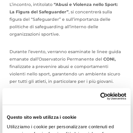
L’incontro, intitolato
“Abusi e Violenza nello Sport:
La Figura del Safeguarder”
, si concentrerà sulla
figura del “Safeguarder” e sull’importanza delle
politiche di safeguarding all’interno delle
organizzazioni sportive.
Durante l’evento, verranno esaminate le linee guida
emanate dall’Osservatorio Permanente del
CONI,
finalizzate a prevenire abusi e comportamenti
violenti nello sport, garantendo un ambiente sicuro
per tutti gli atleti, in particolare per i più giovani.
Il Safeguarder, una figura fondamentale in questo
contesto, ha il compito di monitorare e promuovere
politiche efficaci di protezione, facendo in modo che
Questo sito web utilizza i cookie
le pratiche sportive siano sempre rispettose dei
Utilizziamo i cookie per personalizzare contenuti ed
diritti e del benessere di tutti i partecipanti.