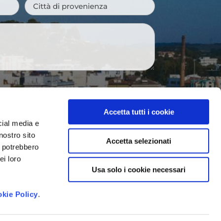
Città
di
provenienza
*
 newsletter e ricevere le novità della
Accetta tutti i cookie
venti imperdibili e suggerimenti per
cial media e
gione.
nostro sito
Accetta selezionati
i potrebbero
to dei dati personali così come
vacy Policy
ei loro
*
Usa solo i cookie necessari
kie Policy
.