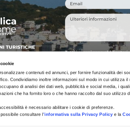
Email
*
Messaggio
*
NI TURISTICHE
Tutti i campi sono obbligatori.
A
 cookie
Si, voglio iscrivermi alla
Consenso
città, idee per i weekend, e
newsletter
rsonalizzare contenuti ed annunci, per fornire funzionalità dei so
vivere Cattolica in ogni sta
ffico. Condividiamo inoltre informazioni sul modo in cui utilizza il 
 occupano di analisi dei dati web, pubblicità e social media, i qual
Acconsento al trattamen
Consenso
*
definito all'interno delle
Pri
azioni che ha fornito loro o che hanno raccolto dal suo utilizzo d
CAPTCHA
l'accessibilità è necessario abilitare i cookie di preferenze.
 possibile consultare l
'informativa sulla Privacy Policy
e la
Coo