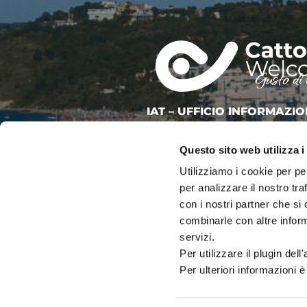
IAT – UFFICIO INFORMAZIO
DEL COMUNE DI CATTOLIC
Questo sito web utilizza i
PALAZZO DEL TURISMO
Via Mancini, 24 – Cattolica (RN)
Utilizziamo i cookie per pe
Tel: 0541.966697 / 0541.966621
per analizzare il nostro tra
Email:
iat@cattolica.net
con i nostri partner che si
Privacy Policy
–
Cookie Policy
combinarle con altre inform
servizi.
Per utilizzare il plugin del
Per ulteriori informazioni è