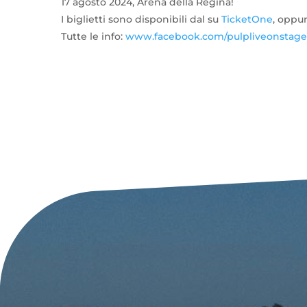
17 agosto 2024, Arena della Regina!
I biglietti sono disponibili dal su
TicketOne
, oppur
Tutte le info:
www.facebook.com/pulpliveonstage