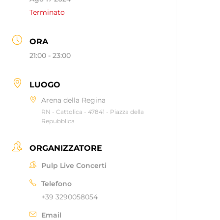
Terminato
ORA
21:00 - 23:00
LUOGO
Arena della Regina
RN - Cattolica - 47841 - Piazza della
Repubblica
ORGANIZZATORE
Pulp Live Concerti
Telefono
+39 3290058054
Email