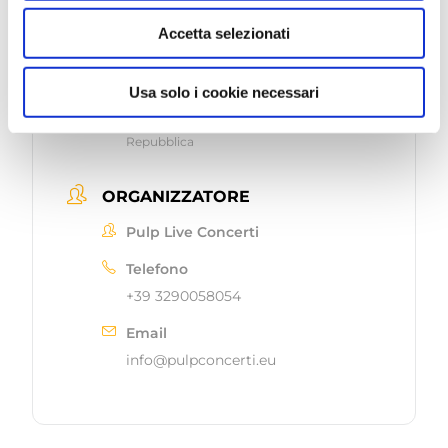
Continua a leggere
Accetta selezionati
LUOGO
Usa solo i cookie necessari
Arena della Regina
RN - Cattolica - 47841 - Piazza della
Repubblica
ORGANIZZATORE
Pulp Live Concerti
Telefono
+39 3290058054
Email
info@pulpconcerti.eu