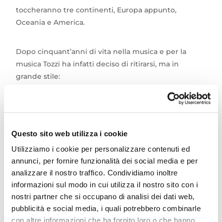
toccheranno tre continenti, Europa appunto,
Oceania e America.
Dopo cinquant’anni di vita nella musica e per la
musica Tozzi ha infatti deciso di ritirarsi, ma in
grande stile:
una carriera costellata di successi e riconoscimenti in
Italia e nel mondo, più di 80 milioni di dischi venduti
e oltre 2000 concerti.
Accompagnerà l’inconfondibile voce dell’artista
Questo sito web utilizza i cookie
un’orchestra di 21 elementi e sarà l’ultima occasione
Utilizziamo i cookie per personalizzare contenuti ed
per vivere le emozioni dei live di Umberto Tozzi.
annunci, per fornire funzionalità dei social media e per
analizzare il nostro traffico. Condividiamo inoltre
A Cattolica arriva venerdì 12 luglio, con il suo l’Ultima
informazioni sul modo in cui utilizza il nostro sito con i
Notte Rosa, The final Tour, in concerto con orchestra.
nostri partner che si occupano di analisi dei dati web,
La tappa di Cattolica, qui in Arena della Regina, sarà
pubblicità e social media, i quali potrebbero combinarle
l’unica data in Riviera.
con altre informazioni che ha fornito loro o che hanno