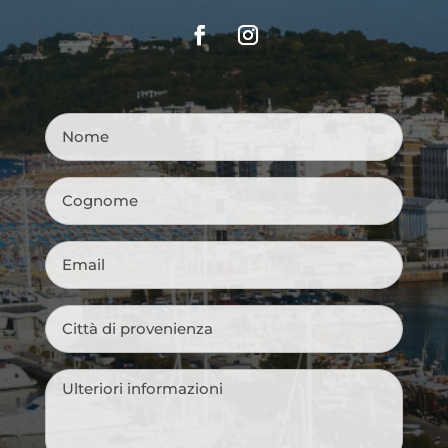
Nome
*
Cognome
*
Email
*
Città
di
provenienza
*
Messaggio
*