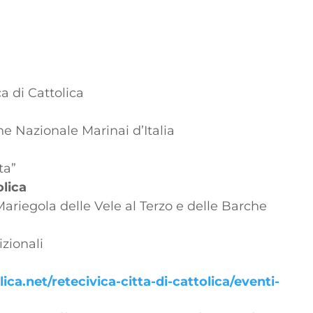
a di Cattolica
e Nazionale Marinai d’Italia
ta”
olica
ariegola delle Vele al Terzo e delle Barche
izionali
ca.net/retecivica-citta-di-cattolica/eventi-