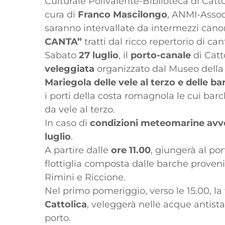
Culturale Polivalente-Biblioteca di Catt
cura di
Franco Mascilongo
, ANMI-Associ
saranno intervallate da intermezzi canori
CANTA”
tratti dal ricco repertorio di ca
Sabato
27 luglio
, il
porto-canale
di Catt
veleggiata
organizzato dal Museo della 
Mariegola delle vele al terzo e delle 
i porti della costa romagnola le cui bar
da vele al terzo.
In caso di
condizioni meteomarine avv
luglio
.
A partire dalle
ore 11.00
, giungerà al po
flottiglia composta dalle barche provenie
Rimini e Riccione.
Nel primo pomeriggio, verso le 15.00, la 
Cattolica
, veleggerà nelle acque antista
porto.