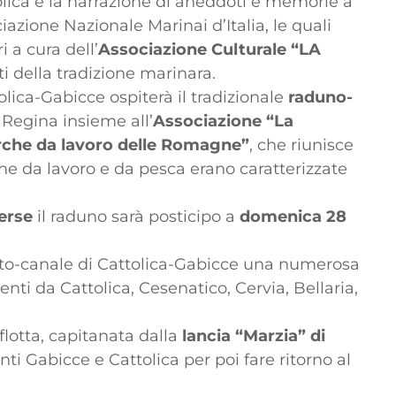
olica e la narrazione di aneddoti e memorie a
azione Nazionale Marinai d’Italia, le quali
 a cura dell’
Associazione Culturale “LA
nti della tradizione marinara.
olica-Gabicce ospiterà il tradizionale
raduno-
Regina insieme all’
Associazione “La
barche da lavoro delle Romagne”
, che riunisce
che da lavoro e da pesca erano caratterizzate
erse
il raduno sarà posticipo a
domenica 28
rto-canale di Cattolica-Gabicce una numerosa
nti da Cattolica, Cesenatico, Cervia, Bellaria,
flotta, capitanata dalla
lancia “Marzia” di
nti Gabicce e Cattolica per poi fare ritorno al