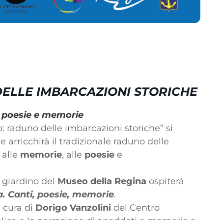
DELLE IMBARCAZIONI STORICHE
, poesie e memorie
o: raduno delle imbarcazioni storiche” si
 arricchirà il tradizionale raduno delle
 alle
memorie
, alle
poesie
e
il giardino del
Museo della Regina
ospiterà
a. Canti, poesie, memorie
.
a cura di
Dorigo Vanzolini
del Centro