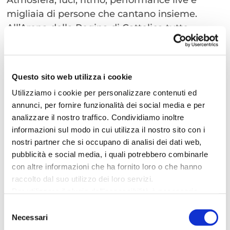
Atmosfera, luci, ritmo, performance live e
migliaia di persone che cantano insieme.
All’Arena della Regina di Cattolica tutto
diventa possibile: ballare, emozionarsi, saltare
e vivere la musica da vicino.
Questo sito web utilizza i cookie
Utilizziamo i cookie per personalizzare contenuti ed
annunci, per fornire funzionalità dei social media e per
analizzare il nostro traffico. Condividiamo inoltre
informazioni sul modo in cui utilizza il nostro sito con i
nostri partner che si occupano di analisi dei dati web,
pubblicità e social media, i quali potrebbero combinarle
con altre informazioni che ha fornito loro o che hanno
raccolto dal suo utilizzo dei loro servizi.
Per utilizzare il plugin dell'accessibilità è necessario
abilitare i cookie di preferenze.
Selezione
Programma concerti Arena della
Per ulteriori informazioni è possibile consultare
Necessari
del
Regina 2026
l
'informativa sulla Privacy Policy
e la
Cookie Policy
.