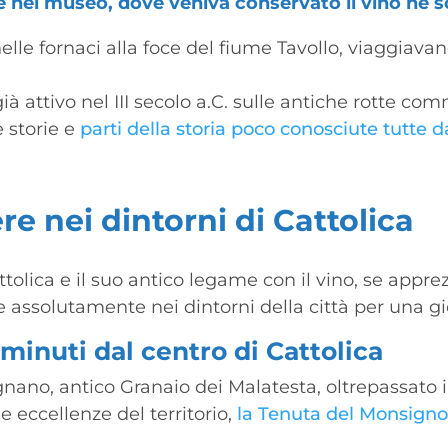
e nel museo, dove veniva conservato il vino ne 
nelle fornaci alla foce del fiume Tavollo, viaggiavano 
 attivo nel III secolo a.C. sulle antiche rotte com
 storie e
parti della storia poco conosciute tutte d
e nei dintorni di Cattolica
tolica e il suo antico legame con il vino, se apprez
re assolutamente nei dintorni della città per una g
minuti dal centro di Cattolica
ano, antico Granaio dei Malatesta, oltrepassato il
 eccellenze del territorio,
la Tenuta del Monsignor