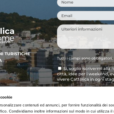
Nome
*
Email
*
Messaggio
*
NI TURISTICHE
Tutti i campi sono obbligatori.
A
Si, voglio iscrivermi alla
Consenso
città, idee per i weekend, e
newsletter
vivere Cattolica in ogni sta
Acconsento al trattamen
Consenso
*
definito all'interno delle
Pri
 cookie
CAPTCHA
rsonalizzare contenuti ed annunci, per fornire funzionalità dei so
ffico. Condividiamo inoltre informazioni sul modo in cui utilizza il 