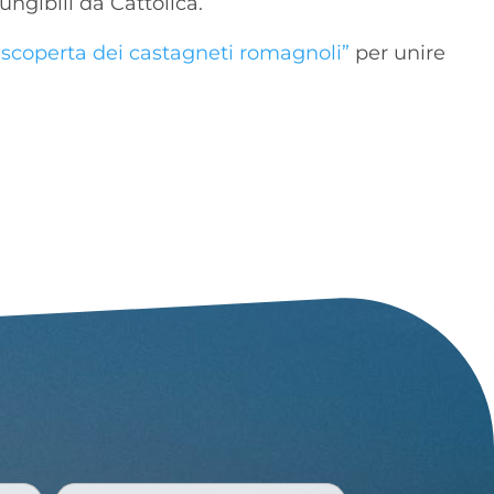
ungibili da Cattolica.
a scoperta dei castagneti romagnoli”
per unire