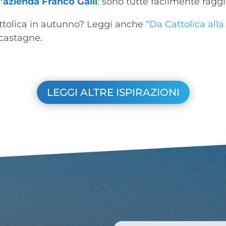
l’azienda Franco Galli
: sono tutte facilmente raggi
Cattolica in autunno? Leggi anche
“Da Cattolica all
 castagne.
LEGGI ALTRE ISPIRAZIONI