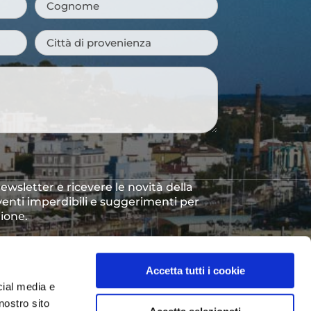
Cognome
*
Città
di
provenienza
*
 newsletter e ricevere le novità della
venti imperdibili e suggerimenti per
gione.
to dei dati personali così come
vacy Policy
*
Accetta tutti i cookie
cial media e
nostro sito