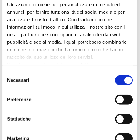
Utilizziamo i cookie per personalizzare contenuti ed
Come and discover it with us! We are waiting for you
annunci, per fornire funzionalità dei social media e per
at the museum for a special date dedicated to
analizzare il nostro traffico. Condividiamo inoltre
Halloween where anything can happen!🎃
informazioni sul modo in cui utilizza il nostro sito con i
Halloween “A Spooky Museum”
nostri partner che si occupano di analisi dei dati web,
pubblicità e social media, i quali potrebbero combinarle
con altre informazioni che ha fornito loro o che hanno
Halloween: a Spooky Museum!
raccolto dal suo utilizzo dei loro servizi.
Museo della Regina
Per utilizzare il plugin dell'accessibilità è necessario
abilitare i cookie di preferenze.
Selezione
Per ulteriori informazioni è possibile consultare
Necessari
Thursday 31st October: 👻 5pm
del
l
'informativa sulla Privacy Policy
e la
Cookie Policy
.
consenso
❗️from 6 years old and up 🔸 participation fee €3
Preferenze
⚠️RESERVATION REQUIRED⚠️ Limited number,
availability while places last
Statistiche
👉 RESERVATIONS
Marketing