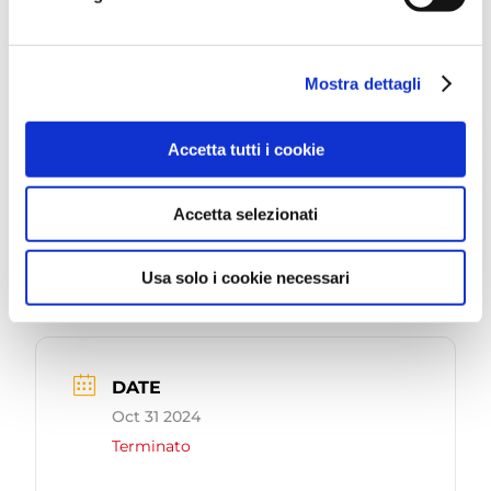
📩
museo@cattolica.net
☎️ 0541.966577-775
Mostra dettagli
Comune di Cattolica
Cattolica Welcome
Bimbi a Rimini
Accetta tutti i cookie
Bimbi a Pesaro
Centro per le Famiglie del Comune di
Accetta selezionati
Rimini
Usa solo i cookie necessari
DATE
Oct 31 2024
Terminato