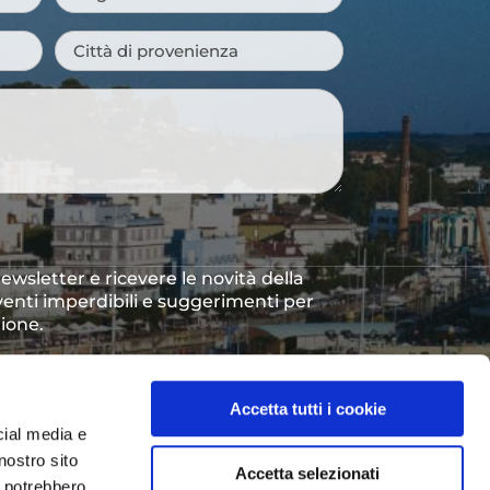
Città
di
provenienza
*
 newsletter e ricevere le novità della
venti imperdibili e suggerimenti per
gione.
to dei dati personali così come
vacy Policy
*
Accetta tutti i cookie
cial media e
nostro sito
Accetta selezionati
i potrebbero