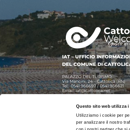
IAT – UFFICIO INFORMAZIO
DEL COMUNE DI CATTOLIC
PALAZZO DEL TURISMO
Via Mancini, 24 – Cattolica (RN)
Tel: 0541.966697 / 0541.966621
Email:
iat@cattolica.net
Privacy Policy
–
Cookie Policy
Questo sito web utilizza i
Utilizziamo i cookie per pe
per analizzare il nostro tra
con i nostri partner che si