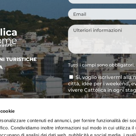
Email
*
Messaggio
*
NI TURISTICHE
Tutti i campi sono obbligatori.
A
Si, voglio iscrivermi alla
Consenso
città, idee per i weekend, e
newsletter
vivere Cattolica in ogni sta
Acconsento al trattamen
Consenso
*
definito all'interno delle
Pri
 cookie
CAPTCHA
rsonalizzare contenuti ed annunci, per fornire funzionalità dei so
ffico. Condividiamo inoltre informazioni sul modo in cui utilizza il 
 occupano di analisi dei dati web, pubblicità e social media, i qual