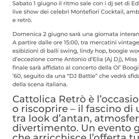
Sabato 1 giugno il ritmo sale con i dj set di Ed
live show dei celebri Montefiori Cocktail, amb
e retrò.
Domenica 2 giugno sarà una giornata interame
A partire dalle ore 15:00, tra mercatini vintag
esibizioni di balli swing, lindy hop, boogie wo
d’eccezione come Antonio d’Elia (Aj Dj), Miss
finale sarà affidato al concerto della Ol’ Boog
’60, seguito da una “DJ Battle” che vedrà sfida
della scena italiana.
Cattolica Retrò è l’occasi
o riscoprire – il fascino d
tra look d’antan, atmosfer
divertimento. Un evento gr
che arricchisce l’offerta tu