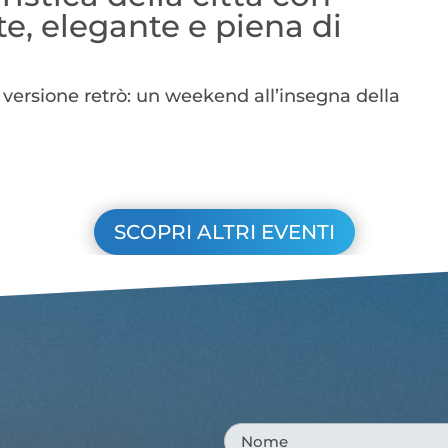
e, elegante e piena di
n versione retrò: un weekend all’insegna della
SCOPRI ALTRI EVENTI
Nome
*