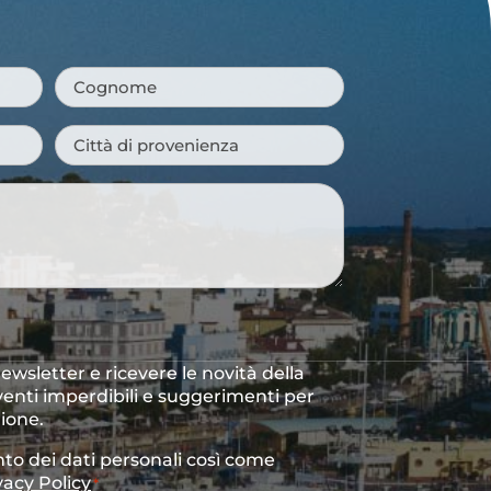
Cognome
*
Città
di
provenienza
*
 newsletter e ricevere le novità della
venti imperdibili e suggerimenti per
gione.
to dei dati personali così come
vacy Policy
*