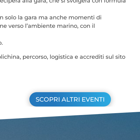
eciperà alla gara, che si svolgerà con formula
.
non solo la gara ma anche momenti di
one verso l’ambiente marino, con il
o.
china, percorso, logistica e accrediti sul sito
SCOPRI ALTRI EVENTI