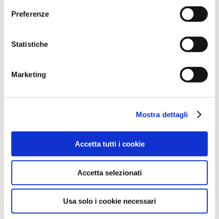
Figaro
Preferenze
alle 18;00 Talk “Eccellenze del Territorio”
Statistiche
4 giugno : ore 18:00 Cerimonie di premiazione
a chiusuradelle regate
Marketing
📅
Date da segnare in
agenda:
Mostra dettagli
📍 Cattolica – Dal 2 al 4 giugno 2025
📌 Porto di Cattolica
Accetta tutti i cookie
⚓ Ingresso libero
Accetta selezionati
👉 Segui tutti gli aggiornamenti su
CattolicaWelcome.it e sui canali social ufficiali!
Usa solo i cookie necessari