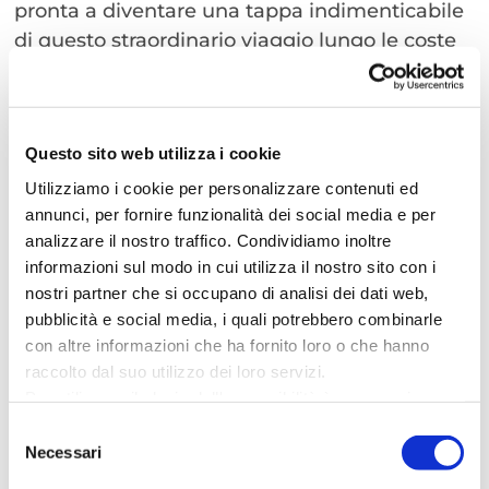
pronta a diventare una tappa indimenticabile
di questo straordinario viaggio lungo le coste
italiane.
Programma:
Questo sito web utilizza i cookie
2 giugno ore 18 – Inaugurazione apertura del
Utilizziamo i cookie per personalizzare contenuti ed
Villaggio e arrivo delle regate costiere dei 10
annunci, per fornire funzionalità dei social media e per
Team Figaro 3 provenienti dalle tappe
analizzare il nostro traffico. Condividiamo inoltre
precedenti;
informazioni sul modo in cui utilizza il nostro sito con i
nostri partner che si occupano di analisi dei dati web,
dal 2 al 6 giugno: dalle 9:00 alle 12:30 e dalle
pubblicità e social media, i quali potrebbero combinarle
14:00 alle 16:30 Open Day FIV, organizzati dalla
con altre informazioni che ha fornito loro o che hanno
Federazione Italiana Vela per coinvolgere i
raccolto dal suo utilizzo dei loro servizi.
giovani e il pubblico.
Per utilizzare il plugin dell'accessibilità è necessario
abilitare i cookie di preferenze.
Selezione
dalle 11:00 alle 17:00 – Regate “in Shore”delle
Per ulteriori informazioni è possibile consultare
Necessari
del
classi Wing e Waszp- Regata locale con i
l
'informativa sulla Privacy Policy
e la
Cookie Policy
.
consenso