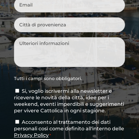
Email
*
Città
di
provenienza
*
Messaggio
*
Tutti i campi sono obbligatori.
Si, voglio iscrivermi alla newsletter e
Consenso
ricevere le novità della città, idee per i
newsletter
weekend, eventi imperdibili e suggerimenti
per vivere Cattolica in ogni stagione.
Acconsento al trattamento dei dati
Consenso
*
personali così come definito all'interno delle
Privacy Policy
*