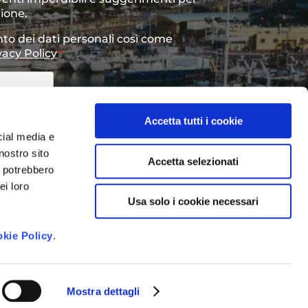
gione.
to dei dati personali così come
vacy Policy
*
Accetta tutti i cookie
cial media e
nostro sito
Accetta selezionati
i potrebbero
ei loro
Usa solo i cookie necessari
kie Policy
.
Mostra dettagli
 Agency