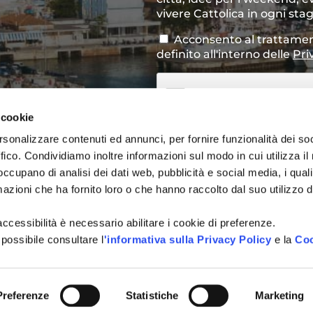
newsletter
vivere Cattolica in ogni sta
Acconsento al trattamen
Consenso
*
definito all'interno delle
Pri
CAPTCHA
 cookie
rsonalizzare contenuti ed annunci, per fornire funzionalità dei so
INVIA
ffico. Condividiamo inoltre informazioni sul modo in cui utilizza il 
 occupano di analisi dei dati web, pubblicità e social media, i qual
azioni che ha fornito loro o che hanno raccolto dal suo utilizzo d
l'accessibilità è necessario abilitare i cookie di preferenze.
 possibile consultare l
'informativa sulla Privacy Policy
e la
Coo
Preferenze
Statistiche
Marketing
o originale frutto delle menti felici e creative di
Happy Minds