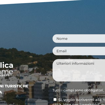
Nome
*
Email
*
Messaggio
*
NI TURISTICHE
Tutti i campi sono obbligatori.
A
Si, voglio iscrivermi alla
Consenso
città, idee per i weekend, e