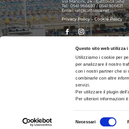
Via Mancini, 24 – Cattolica (RN)
Tel: 0541.966697 / 0541.966621
Email:
iat@cattolica.net
Privacy Policy
–
Cookie Policy
Questo sito web utilizza i
Utilizziamo i cookie per pe
per analizzare il nostro tra
con i nostri partner che si
combinarle con altre inform
servizi.
Per utilizzare il plugin del
Per ulteriori informazioni è
Selezione
Necessari
del
Prodott