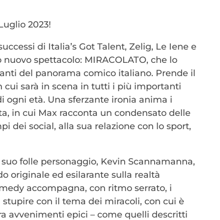
 Luglio 2023!
cessi di Italia’s Got Talent, Zelig, Le Iene e
uo nuovo spettacolo: MIRACOLATO, che lo
anti del panorama comico italiano. Prende il
n cui sarà in scena in tutti i più importanti
di ogni età. Una sferzante ironia anima i
ta, in cui Max racconta un condensato delle
i dei social, alla sua relazione con lo sport,
del suo folle personaggio, Kevin Scannamanna,
o originale ed esilarante sulla realtà
omedy accompagna, con ritmo serrato, i
 stupire con il tema dei miracoli, con cui è
ra avvenimenti epici – come quelli descritti