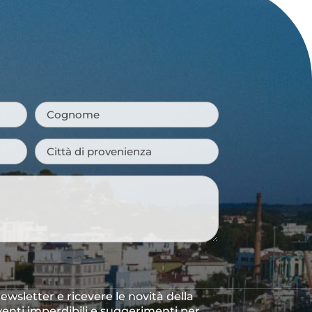
Cognome
*
Città
di
provenienza
*
 newsletter e ricevere le novità della
venti imperdibili e suggerimenti per