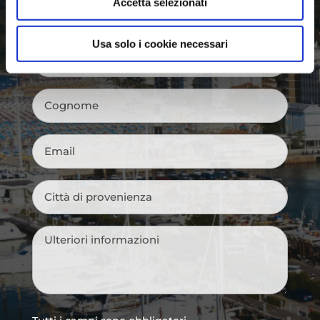
Accetta selezionati
Usa solo i cookie necessari
Nome
*
Cognome
*
Email
*
Città
di
provenienza
*
Messaggio
*