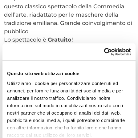
questo classico spettacolo della Commedia
dell’arte, riadattato per le maschere della
tradizione emiliana. Grande coinvolgimento di
pubblico.
Lo spettacolo è
Gratuito
!
Data:
Dal 17 dicembre
Questo sito web utilizza i cookie
Orario:
dalle 17:00
Utilizziamo i cookie per personalizzare contenuti ed
Indirizzo:
Piazzetta Filippini
annunci, per fornire funzionalità dei social media e per
Gratuito
analizzare il nostro traffico. Condividiamo inoltre
Organizzatore:
Comune di Cattolica
informazioni sul modo in cui utilizza il nostro sito con i
Scopri di più
nostri partner che si occupano di analisi dei dati web,
pubblicità e social media, i quali potrebbero combinarle
con altre informazioni che ha fornito loro o che hanno
raccolto dal suo utilizzo dei loro servizi.