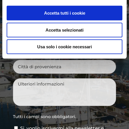
Nome
*
Accetta tutti i cookie
Cognome
*
Accetta selezionati
Email
*
Usa solo i cookie necessari
Città
di
provenienza
*
Messaggio
*
Tutti i campi sono obbligatori.
Si, voglio iscrivermi alla newsletter e
Consenso