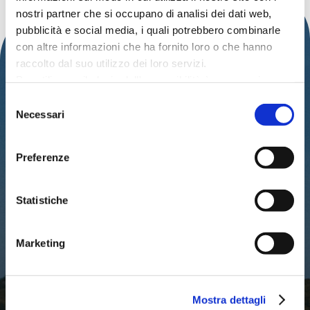
nostri partner che si occupano di analisi dei dati web,
pubblicità e social media, i quali potrebbero combinarle
con altre informazioni che ha fornito loro o che hanno
raccolto dal suo utilizzo dei loro servizi.
Per utilizzare il plugin dell'accessibilità è necessario
abilitare i cookie di preferenze.
Selezione
Per ulteriori informazioni è possibile consultare
Necessari
del
l
'informativa sulla Privacy Policy
e la
Cookie Policy
.
consenso
IAT – UFFICIO INFORMAZIONI TURISTICHE
DEL COMUNE DI CATTOLICA
Preferenze
PALAZZO DEL TURISMO
Via Mancini, 24 – Cattolica (RN)
Statistiche
Tel: 0541.966697 / 0541.966621
Email:
iat@cattolica.net
Privacy Policy
–
Cookie Policy
Marketing
Mostra dettagli