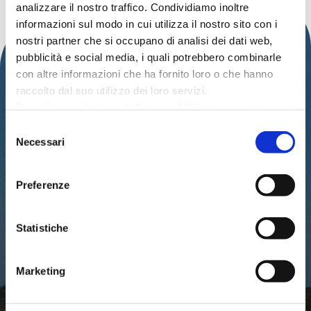
analizzare il nostro traffico. Condividiamo inoltre
informazioni sul modo in cui utilizza il nostro sito con i
nostri partner che si occupano di analisi dei dati web,
pubblicità e social media, i quali potrebbero combinarle
con altre informazioni che ha fornito loro o che hanno
raccolto dal suo utilizzo dei loro servizi.
Per utilizzare il plugin dell'accessibilità è necessario
abilitare i cookie di preferenze.
Selezione
Per ulteriori informazioni è possibile consultare
Necessari
IAT – UFFICIO INFORMAZIONI TURISTICHE
del
l
'informativa sulla Privacy Policy
e la
Cookie Policy
.
DEL COMUNE DI CATTOLICA
consenso
Preferenze
PALAZZO DEL TURISMO
Via Mancini, 24 – Cattolica (RN)
Tel: 0541.966697 / 0541.966621
Email:
iat@cattolica.net
Statistiche
Privacy Policy
–
Cookie Policy
Marketing