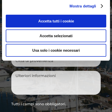
Mostra dettagli
Nome
*
Accetta tutti i cookie
Cognome
*
Accetta selezionati
Email
*
Usa solo i cookie necessari
Città
di
provenienza
*
Messaggio
*
Tutti i campi sono obbligatori.