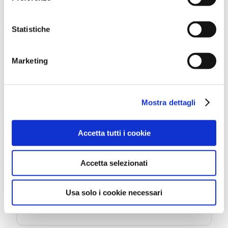
Statistiche
19 AGOSTO
Marketing
Museo della Regina
MERCOLEDÌ
Visite guidate attraverso la
Mostra dettagli
storia di Cattolica
Accetta tutti i cookie
Via Pascoli, 23
Accetta selezionati
LEGGI DI PIÙ
Usa solo i cookie necessari