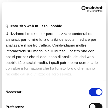
Questo sito web utilizza i cookie
12 AGOSTO
Utilizziamo i cookie per personalizzare contenuti ed
Museo della Regina
annunci, per fornire funzionalità dei social media e per
MERCOLEDÌ
analizzare il nostro traffico. Condividiamo inoltre
informazioni sul modo in cui utilizza il nostro sito con i
Visite guidate attraverso la
nostri partner che si occupano di analisi dei dati web,
storia di Cattolica
pubblicità e social media, i quali potrebbero combinarle
con altre informazioni che ha fornito loro o che hanno
Via Pascoli, 23
raccolto dal suo utilizzo dei loro servizi.
Per utilizzare il plugin dell'accessibilità è necessario
abilitare i cookie di preferenze.
Selezione
LEGGI DI PIÙ
Per ulteriori informazioni è possibile consultare
Necessari
del
l
'informativa sulla Privacy Policy
e la
Cookie Policy
.
consenso
Preferenze