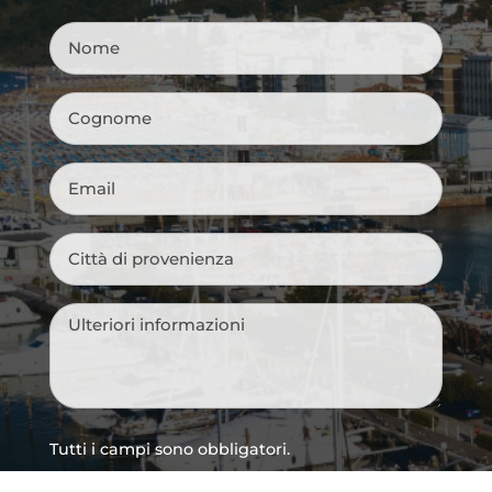
Nome
*
Cognome
*
Email
*
Città
di
provenienza
*
Messaggio
*
Tutti i campi sono obbligatori.