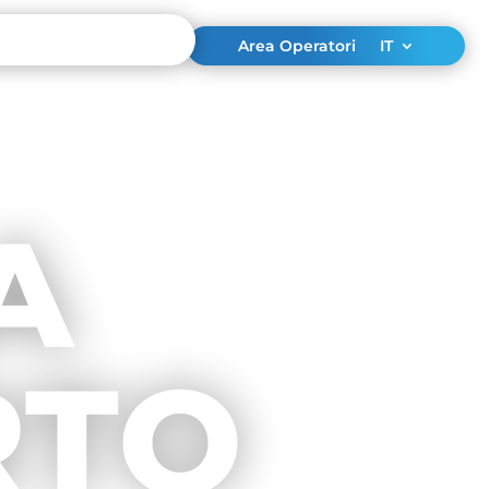
Area Operatori
IT
A
RTO