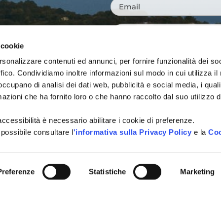
Email
*
Messaggio
*
 cookie
rsonalizzare contenuti ed annunci, per fornire funzionalità dei so
ffico. Condividiamo inoltre informazioni sul modo in cui utilizza il 
NI TURISTICHE
 occupano di analisi dei dati web, pubblicità e social media, i qual
Tutti i campi sono obbligatori.
A
azioni che ha fornito loro o che hanno raccolto dal suo utilizzo d
Si, voglio iscrivermi alla
Consenso
città, idee per i weekend, e
l'accessibilità è necessario abilitare i cookie di preferenze.
newsletter
vivere Cattolica in ogni sta
 possibile consultare l
'informativa sulla Privacy Policy
e la
Coo
Acconsento al trattamen
Consenso
*
definito all'interno delle
Pri
Preferenze
Statistiche
Marketing
CAPTCHA