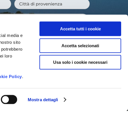
Città
di
provenienza
*
Accetta tutti i cookie
cial media e
nostro sito
Accetta selezionati
i potrebbero
ei loro
Usa solo i cookie necessari
 newsletter e ricevere le novità della
venti imperdibili e suggerimenti per
gione.
kie Policy
.
to dei dati personali così come
vacy Policy
*
Mostra dettagli