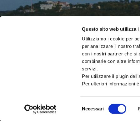
Questo sito web utilizza i
Utilizziamo i cookie per pe
per analizzare il nostro tra
IAT – UFFICIO INFORMAZIO
con i nostri partner che si
DEL COMUNE DI CATTOLIC
combinarle con altre inform
servizi.
PALAZZO DEL TURISMO
Per utilizzare il plugin del
Via Mancini, 24 – Cattolica (RN)
Tel: 0541.966697 / 0541.966621
Per ulteriori informazioni è
Email:
iat@cattolica.net
Privacy Policy
–
Cookie Policy
Selezione
Necessari
del
consenso