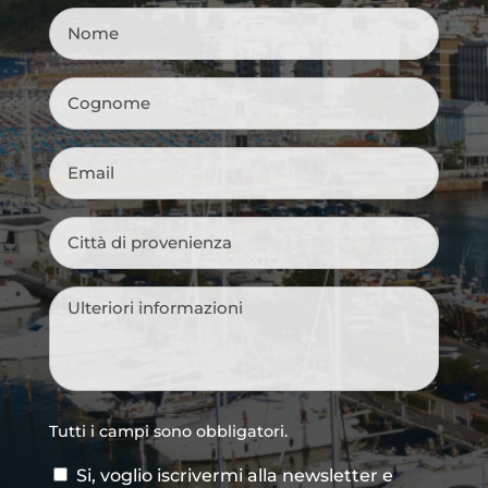
Nome
*
Cognome
*
Email
*
Città
di
provenienza
*
Messaggio
*
Tutti i campi sono obbligatori.
Si, voglio iscrivermi alla newsletter e
Consenso