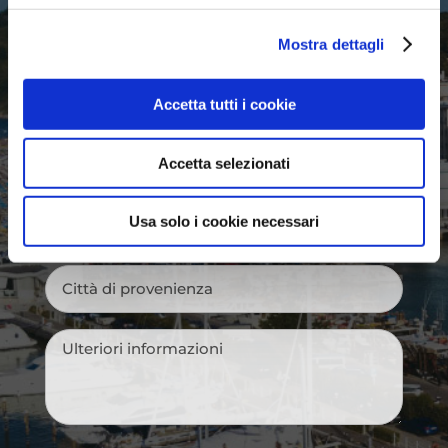
Mostra dettagli
Nome
*
Accetta tutti i cookie
Cognome
*
Accetta selezionati
Email
*
Usa solo i cookie necessari
Città
di
provenienza
*
Messaggio
*