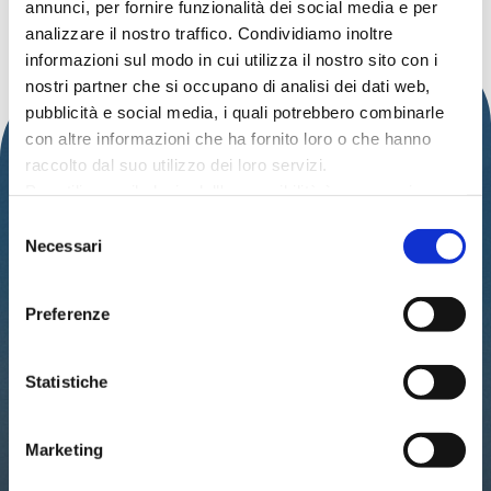
annunci, per fornire funzionalità dei social media e per
Nessun evento trovato!
analizzare il nostro traffico. Condividiamo inoltre
informazioni sul modo in cui utilizza il nostro sito con i
nostri partner che si occupano di analisi dei dati web,
pubblicità e social media, i quali potrebbero combinarle
con altre informazioni che ha fornito loro o che hanno
raccolto dal suo utilizzo dei loro servizi.
Per utilizzare il plugin dell'accessibilità è necessario
abilitare i cookie di preferenze.
Selezione
Per ulteriori informazioni è possibile consultare
Necessari
del
l
'informativa sulla Privacy Policy
e la
Cookie Policy
.
IAT – UFFICIO INFORMAZIONI TURISTICHE
consenso
DEL COMUNE DI CATTOLICA
Preferenze
PALAZZO DEL TURISMO
Via Mancini, 24 – Cattolica (RN)
Statistiche
Tel: 0541.966697 / 0541.966621
Email:
iat@cattolica.net
Privacy Policy
–
Cookie Policy
Marketing