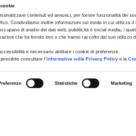
 cookie
rsonalizzare contenuti ed annunci, per fornire funzionalità dei so
ffico. Condividiamo inoltre informazioni sul modo in cui utilizza il 
NI TURISTICHE
Tutti i campi sono obbligatori.
 occupano di analisi dei dati web, pubblicità e social media, i qual
A
azioni che ha fornito loro o che hanno raccolto dal suo utilizzo d
Si, voglio iscrivermi alla
Consenso
città, idee per i weekend, e
newsletter
l'accessibilità è necessario abilitare i cookie di preferenze.
vivere Cattolica in ogni sta
 possibile consultare l
'informativa sulla Privacy Policy
e la
Coo
Acconsento al trattamen
Consenso
*
definito all'interno delle
Pri
Preferenze
Statistiche
Marketing
CAPTCHA
INVIA