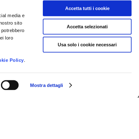
Accetta tutti i cookie
cial media e
nostro sito
Accetta selezionati
i potrebbero
ei loro
 newsletter e ricevere le novità della
Usa solo i cookie necessari
venti imperdibili e suggerimenti per
gione.
kie Policy
.
to dei dati personali così come
vacy Policy
*
Mostra dettagli