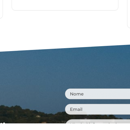
Nome
*
Email
*
Messaggio
*