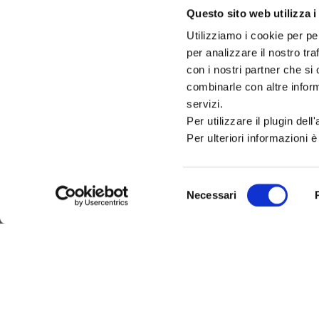
Questo sito web utilizza i
Utilizziamo i cookie per pe
per analizzare il nostro tra
IAT – UFFICIO INFORMAZIO
con i nostri partner che si
DEL COMUNE DI CATTOLIC
combinarle con altre inform
PALAZZO DEL TURISMO
servizi.
Via Mancini, 24 – Cattolica (RN)
Per utilizzare il plugin del
Tel: 0541.966697 / 0541.966621
Email:
iat@cattolica.net
Per ulteriori informazioni è
Privacy Policy
–
Cookie Policy
Selezione
Necessari
del
consenso