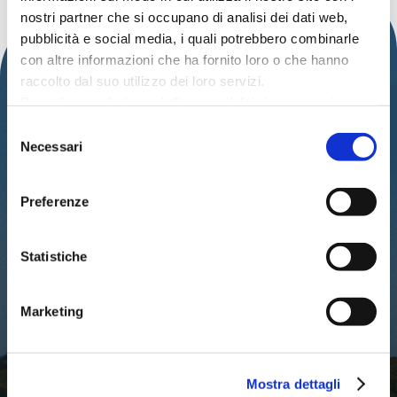
nostri partner che si occupano di analisi dei dati web,
pubblicità e social media, i quali potrebbero combinarle
con altre informazioni che ha fornito loro o che hanno
raccolto dal suo utilizzo dei loro servizi.
Per utilizzare il plugin dell'accessibilità è necessario
abilitare i cookie di preferenze.
Selezione
Per ulteriori informazioni è possibile consultare
Necessari
del
l
'informativa sulla Privacy Policy
e la
Cookie Policy
.
consenso
IAT – UFFICIO INFORMAZIONI TURISTICHE
DEL COMUNE DI CATTOLICA
Preferenze
PALAZZO DEL TURISMO
Via Mancini, 24 – Cattolica (RN)
Statistiche
Tel: 0541.966697 / 0541.966621
Email:
iat@cattolica.net
Privacy Policy
–
Cookie Policy
Marketing
Mostra dettagli