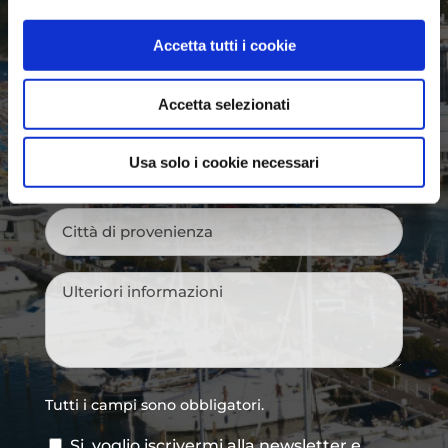
Nome
*
Accetta tutti i cookie
Cognome
*
Accetta selezionati
Email
*
Usa solo i cookie necessari
Città
di
provenienza
*
Messaggio
*
Tutti i campi sono obbligatori.
Si, voglio iscrivermi alla newsletter e
Consenso