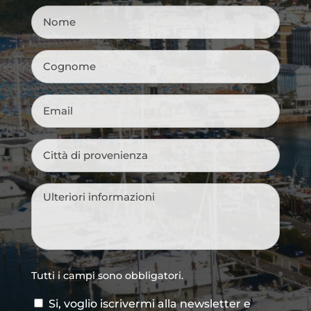
Nome
*
Cognome
*
Email
*
Città
di
provenienza
*
Messaggio
*
Tutti i campi sono obbligatori.
Si, voglio iscrivermi alla newsletter e
Consenso