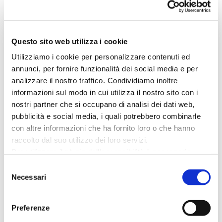
Questo sito web utilizza i cookie
04 AGOSTO
Utilizziamo i cookie per personalizzare contenuti ed
Piazza Primo Maggio
MARTEDÌ
annunci, per fornire funzionalità dei social media e per
analizzare il nostro traffico. Condividiamo inoltre
CATTOLICA MUSICALE
informazioni sul modo in cui utilizza il nostro sito con i
“Rangzen Live”
nostri partner che si occupano di analisi dei dati web,
pubblicità e social media, i quali potrebbero combinarle
con altre informazioni che ha fornito loro o che hanno
raccolto dal suo utilizzo dei loro servizi.
LEGGI DI PIÙ
Per utilizzare il plugin dell'accessibilità è necessario
abilitare i cookie di preferenze.
Selezione
Per ulteriori informazioni è possibile consultare
Necessari
del
l
'informativa sulla Privacy Policy
e la
Cookie Policy
.
consenso
Preferenze