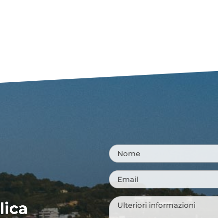
Nome
*
Email
*
Messaggio
*