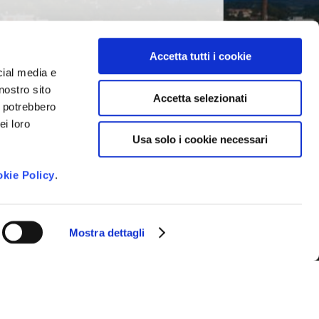
Accetta tutti i cookie
cial media e
nostro sito
 newsletter e ricevere le novità della
Accetta selezionati
venti imperdibili e suggerimenti per
i potrebbero
gione.
ei loro
Usa solo i cookie necessari
to dei dati personali così come
vacy Policy
*
kie Policy
.
Mostra dettagli