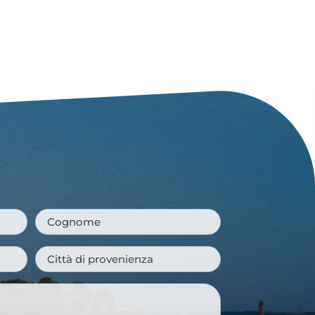
Cognome
*
Città
di
provenienza
*