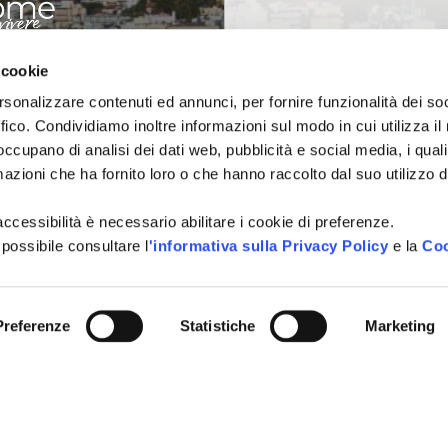
NI TURISTICHE
 cookie
Tutti i campi sono obbligatori.
A
rsonalizzare contenuti ed annunci, per fornire funzionalità dei so
ffico. Condividiamo inoltre informazioni sul modo in cui utilizza il 
Si, voglio iscrivermi alla
Consenso
città, idee per i weekend, e
 occupano di analisi dei dati web, pubblicità e social media, i qual
newsletter
vivere Cattolica in ogni sta
azioni che ha fornito loro o che hanno raccolto dal suo utilizzo d
Acconsento al trattamen
Consenso
*
l'accessibilità è necessario abilitare i cookie di preferenze.
definito all'interno delle
Pri
 possibile consultare l
'informativa sulla Privacy Policy
e la
Coo
CAPTCHA
Preferenze
Statistiche
Marketing
INVIA