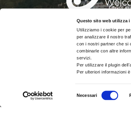
IAT – UFFICIO INFORMAZIO
Questo sito web utilizza i
DEL COMUNE DI CATTOLIC
Utilizziamo i cookie per pe
per analizzare il nostro tra
PALAZZO DEL TURISMO
con i nostri partner che si
Via Mancini, 24 – Cattolica (RN)
Tel: 0541.966697 / 0541.966621
combinarle con altre inform
Email:
iat@cattolica.net
servizi.
Privacy Policy
–
Cookie Policy
Per utilizzare il plugin del
Per ulteriori informazioni è
Selezione
Necessari
del
consenso