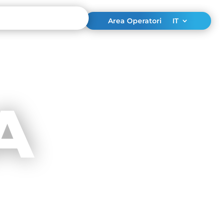
Area Operatori
IT
A