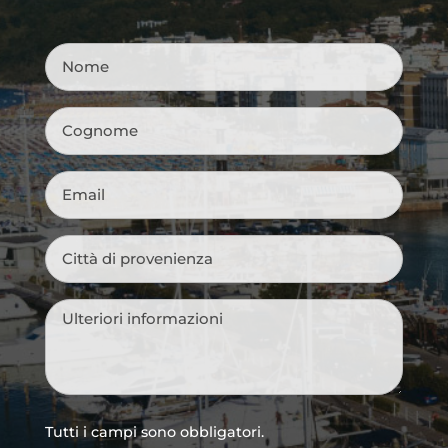
Nome
*
Cognome
*
Email
*
Città
di
provenienza
*
Messaggio
*
Tutti i campi sono obbligatori.