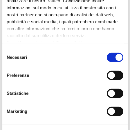
analizzare il nostro traffico. Condividiamo inoltre
informazioni sul modo in cui utilizza il nostro sito con i
nostri partner che si occupano di analisi dei dati web,
LEGGI DI PIÙ
pubblicità e social media, i quali potrebbero combinarle
con altre informazioni che ha fornito loro o che hanno
raccolto dal suo utilizzo dei loro servizi.
Per utilizzare il plugin dell'accessibilità è necessario
abilitare i cookie di preferenze.
Selezione
Per ulteriori informazioni è possibile consultare
Necessari
del
l
'informativa sulla Privacy Policy
e la
Cookie Policy
.
consenso
09 AGOSTO
Preferenze
Arena della Regina
DOMENICA
Statistiche
MADAME all’Arena della
Regina
Marketing
RN - Cattolica - 47841 - Piazza della
Repubblica