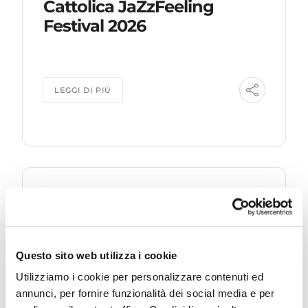
Cattolica JaZzFeeling
Festival 2026
LEGGI DI PIÙ
07 AGOSTO
Piazza Primo Maggio
VENERDÌ
Questo sito web utilizza i cookie
Utilizziamo i cookie per personalizzare contenuti ed
Le Sirene danzanti
annunci, per fornire funzionalità dei social media e per