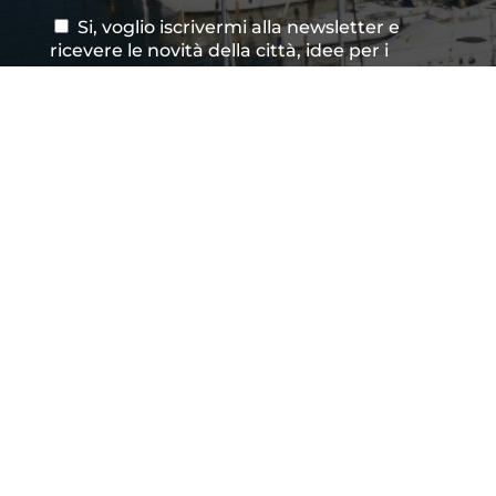
Si, voglio iscrivermi alla newsletter e
Consenso
ricevere le novità della città, idee per i
newsletter
weekend, eventi imperdibili e suggerimenti
per vivere Cattolica in ogni stagione.
Acconsento al trattamento dei dati
Consenso
*
personali così come definito all'interno delle
Privacy Policy
*
CAPTCHA
INVIA