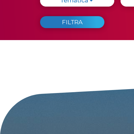
Tematica
Ogni sera che sera a
Cattolica!