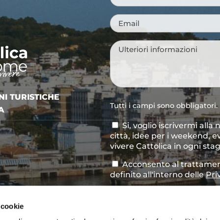
Marinai o archeologi?
L’ecomuseo a cielo aperto
 cookie