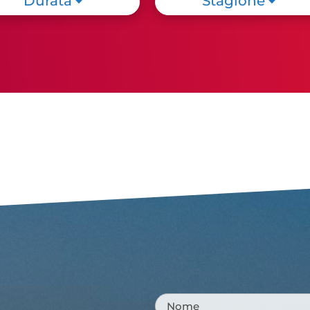
Durata
Stagione
Cattolica: Una Città a forma
di bambino