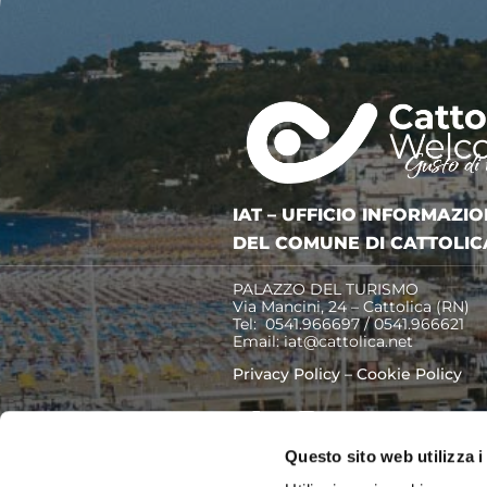
Trenini, castelli incantati e
civette delle nevi
La Cozza Romagnola, una
città in mezzo al mare
Questo sito web utilizza i