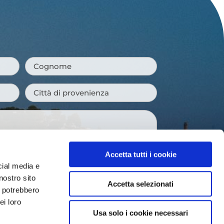
Cognome
*
Città
di
provenienza
*
Accetta tutti i cookie
cial media e
nostro sito
Accetta selezionati
i potrebbero
 newsletter e ricevere le novità della
ei loro
venti imperdibili e suggerimenti per
Usa solo i cookie necessari
gione.