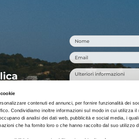
Nome
*
Email
*
Messaggio
*
 cookie
rsonalizzare contenuti ed annunci, per fornire funzionalità dei so
NI TURISTICHE
Tutti i campi sono obbligatori.
ffico. Condividiamo inoltre informazioni sul modo in cui utilizza il 
A
 occupano di analisi dei dati web, pubblicità e social media, i qual
Si, voglio iscrivermi alla
Consenso
azioni che ha fornito loro o che hanno raccolto dal suo utilizzo d
città, idee per i weekend, e
newsletter
vivere Cattolica in ogni sta