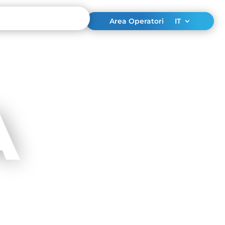
Area Operatori
IT
A