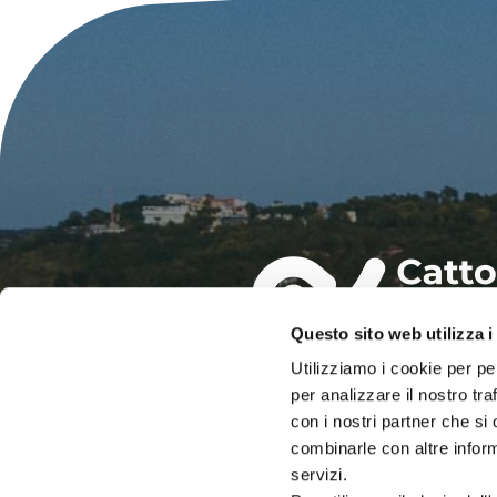
Questo sito web utilizza i
Utilizziamo i cookie per pe
IAT – UFFICIO INFORMAZIO
per analizzare il nostro tra
DEL COMUNE DI CATTOLIC
con i nostri partner che si
PALAZZO DEL TURISMO
combinarle con altre inform
Via Mancini, 24 – Cattolica (RN)
servizi.
Tel: 0541.966697 / 0541.966621