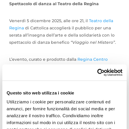
Spettacolo di danza al Teatro della Regina
Venerdì 5 dicembre 2025, alle ore 21, il
Teatro della
Regina
di Cattolica accoglierà il pubblico per una
serata all’insegna dell’arte e della solidarietà con lo
spettacolo di danza benefico
“Viaggio nel Mistero”
.
L’evento, curato e prodotto dalla
Regina Centro
Danza ASD
, guiderà gli spettatori in un percorso
emozionante fatto di coreografie suggestive,
atmosfere evocative e un racconto danzato capace
di affascinare grandi e piccoli.
Questo sito web utilizza i cookie
Utilizziamo i cookie per personalizzare contenuti ed
“
Viaggio nel Mistero
” si presenta come un
annunci, per fornire funzionalità dei social media e per
appuntamento imperdibile per chi ama la danza e
analizzare il nostro traffico. Condividiamo inoltre
desidera vivere un’esperienza culturale di qualità a
informazioni sul modo in cui utilizza il nostro sito con i
Cattolica.