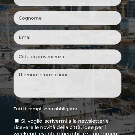
Cognome
*
Email
*
Città
di
provenienza
*
Messaggio
*
Tutti i campi sono obbligatori.
Si, voglio iscrivermi alla newsletter e
Consenso
ricevere le novità della città, idee per i
newsletter
weekend, eventi imperdibili e suggerimenti