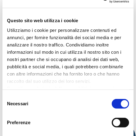
danza
Questo sito web utilizza i cookie
Utilizziamo i cookie per personalizzare contenuti ed
“L’ELISIR D’AMORE”
15
annunci, per fornire funzionalità dei social media e per
MELODRAMMA IN DUE ATTI DI G.
DONIZETTI
analizzare il nostro traffico. Condividiamo inoltre
LUG
informazioni sul modo in cui utilizza il nostro sito con i
nostri partner che si occupano di analisi dei dati web,
NATALE A CATTOLICA 2025 2026
05
pubblicità e social media, i quali potrebbero combinarle
VIAGGIO NEL MISTERO
con altre informazioni che ha fornito loro o che hanno
DIC
Teatro della Regina
raccolto dal suo utilizzo dei loro servizi.
Per utilizzare il plugin dell'accessibilità è necessario
05
abilitare i cookie di preferenze.
Selezione
CORO LIRICO DELLA REGINA
Per ulteriori informazioni è possibile consultare
Necessari
del
AGO
l
'informativa sulla Privacy Policy
e la
Cookie Policy
.
consenso
Preferenze