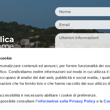
Nome
*
Email
*
Messaggio
*
 cookie
NI TURISTICHE
Tutti i campi sono obbligatori.
rsonalizzare contenuti ed annunci, per fornire funzionalità dei so
A
ffico. Condividiamo inoltre informazioni sul modo in cui utilizza il 
Si, voglio iscrivermi alla
Consenso
 occupano di analisi dei dati web, pubblicità e social media, i qual
città, idee per i weekend, e
newsletter
azioni che ha fornito loro o che hanno raccolto dal suo utilizzo d
vivere Cattolica in ogni sta
Acconsento al trattamen
l'accessibilità è necessario abilitare i cookie di preferenze.
Consenso
*
definito all'interno delle
Pri
 possibile consultare l
'informativa sulla Privacy Policy
e la
Coo
CAPTCHA