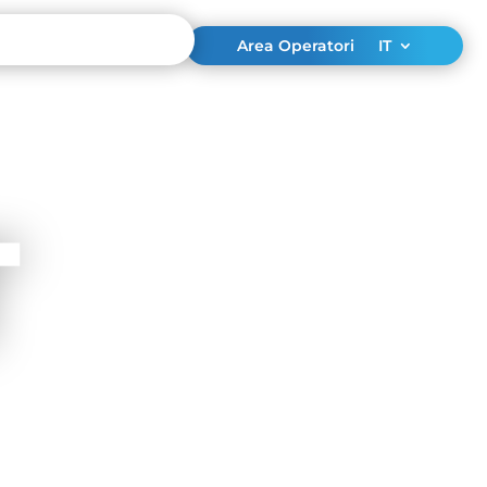
Area Operatori
IT
T