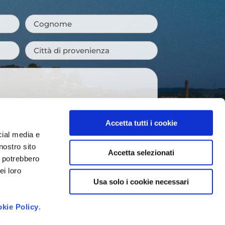
Cognome
*
Città
di
provenienza
*
Accetta tutti i cookie
cial media e
nostro sito
Accetta selezionati
 newsletter e ricevere le novità della
i potrebbero
venti imperdibili e suggerimenti per
ei loro
gione.
Usa solo i cookie necessari
to dei dati personali così come
vacy Policy
*
kie Policy
.