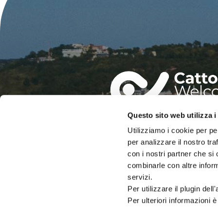
Questo sito web utilizza i
IAT – UFFICIO INFORMAZIO
Utilizziamo i cookie per pe
DEL COMUNE DI CATTOLIC
per analizzare il nostro tra
con i nostri partner che si
PALAZZO DEL TURISMO
Via Mancini, 24 – Cattolica (RN)
combinarle con altre inform
Tel: 0541.966697 / 0541.966621
servizi.
Email:
iat@cattolica.net
Per utilizzare il plugin del
Privacy Policy
–
Cookie Policy
Per ulteriori informazioni è