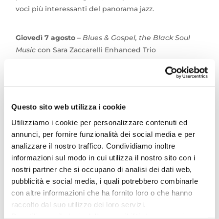
voci più interessanti del panorama jazz.
Giovedì 7 agosto
–
Blues & Gospel, the Black Soul
Music
con Sara Zaccarelli Enhanced Trio
Un concerto dedicato alle radici del blues e del
gospel, per riscoprire le origini della musica soul e
lasciarsi coinvolgere dalle emozioni.
Questo sito web utilizza i cookie
Utilizziamo i cookie per personalizzare contenuti ed
Non perdere l’occasione di vivere queste serate
annunci, per fornire funzionalità dei social media e per
uniche, in un’atmosfera magica e accogliente,
analizzare il nostro traffico. Condividiamo inoltre
perfetta per gli amanti del jazz e della musica dal
informazioni sul modo in cui utilizza il nostro sito con i
vivo!
nostri partner che si occupano di analisi dei dati web,
pubblicità e social media, i quali potrebbero combinarle
con altre informazioni che ha fornito loro o che hanno
Ti aspettiamo per condividere insieme la passione
raccolto dal suo utilizzo dei loro servizi.
per il jazz!
Per utilizzare il plugin dell'accessibilità è necessario