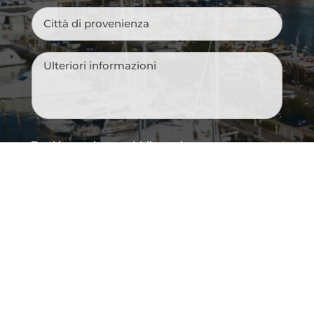
Città
di
provenienza
*
Messaggio
*
Tutti i campi sono obbligatori.
Si, voglio iscrivermi alla newsletter e
Consenso
ricevere le novità della città, idee per i
newsletter
weekend, eventi imperdibili e suggerimenti
per vivere Cattolica in ogni stagione.
Acconsento al trattamento dei dati
Consenso
*
personali così come definito all'interno delle
Privacy Policy
*
CAPTCHA