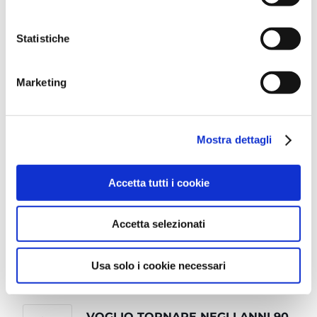
CATTOLICA JAZZ FEELING
17
FESTIVAL #CJFF2025
Statistiche
LUG
Piazzale Roosevelt
Marketing
CATTOLICA MUSICALE: LA CANTA
21
LUG
Piazza Mercato Coperto
Mostra dettagli
CATTOLICA JAZZ FEELING
24
FESTIVAL #CJFF2025
Accetta tutti i cookie
LUG
Piazzale Roosevelt
Accetta selezionati
CATTOLICA MUSICALE “THE
25
CHAMPS OF SWING”
Usa solo i cookie necessari
LUG
Piazza Primo Maggio
VOGLIO TORNARE NEGLI ANNI 90