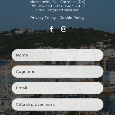
Via Mancini, 24 – Cattolica (RN)
Tel: 0541.966697 / 0541.966621
Email:
iat@cattolica.net
Privacy Policy
–
Cookie Policy
Nome
*
Cognome
*
Email
*
Città
di