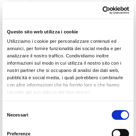
23
MYSTFEST
GIU
Questo sito web utilizza i cookie
Utilizziamo i cookie per personalizzare contenuti ed
STRARIVA
04
annunci, per fornire funzionalità dei social media e per
analizzare il nostro traffico. Condividiamo inoltre
LUG
Arenile
informazioni sul modo in cui utilizza il nostro sito con i
nostri partner che si occupano di analisi dei dati web,
CATTOLICA JAZZ FEELING
pubblicità e social media, i quali potrebbero combinarle
10
FESTIVAL #CJFF2025
con altre informazioni che ha fornito loro o che hanno
LUG
raccolto dal suo utilizzo dei loro servizi.
Piazzale Roosevelt
Per utilizzare il plugin dell'accessibilità è necessario
abilitare i cookie di preferenze.
Selezione
CATTOLICA MUSICALE “DEL
12
Per ulteriori informazioni è possibile consultare
Necessari
del
BARRIO” PASION ARGENTINA
l
'informativa sulla Privacy Policy
e la
Cookie Policy
.
consenso
LUG
Piazza Primo Maggio
Preferenze