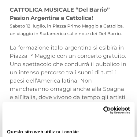
CATTOLICA MUSICALE “Del Barrio”
Pasion Argentina a Cattolica!
Sabato 12 luglio, in Piazza Primo Maggio a Cattolica,
un viaggio in Sudamerica sulle note dei Del Barrio.
La formazione italo-argentina si esibirà in
Piazza I° Maggio con un concerto gratuito.
Uno spettacolo che condurrà il pubblico in
un intenso percorso tra i suoni di tutti i
paesi dell’America latina. Non
mancheranno omaggi anche alla Spagna
e all’Italia, dove vivono da tempo gli artisti.
La ricerca di arrangiamenti sempre nuovi
e un repertorio in continua evoluzione
fanno dell’esibizione, ogni volta, un
concerto speciale.
Questo sito web utilizza i cookie