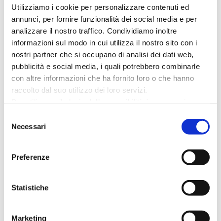
Non perdere questa occasione e lasciati
Utilizziamo i cookie per personalizzare contenuti ed
avvolgere da un’atmosfera calda e festosa,
annunci, per fornire funzionalità dei social media e per
tra ritmi e melodie coinvolgenti!
analizzare il nostro traffico. Condividiamo inoltre
Ti aspettiamo in
Piazza Primo Maggio
informazioni sul modo in cui utilizza il nostro sito con i
nostri partner che si occupano di analisi dei dati web,
alle ore 21
per condividere insieme questa
pubblicità e social media, i quali potrebbero combinarle
serata di musica e passione!
con altre informazioni che ha fornito loro o che hanno
raccolto dal suo utilizzo dei loro servizi.
Per utilizzare il plugin dell'accessibilità è necessario
abilitare i cookie di preferenze.
Selezione
Per ulteriori informazioni è possibile consultare
Necessari
del
l
'informativa sulla Privacy Policy
e la
Cookie Policy
.
consenso
Preferenze
DATA
Statistiche
Lug 12 2025
Terminato
Marketing