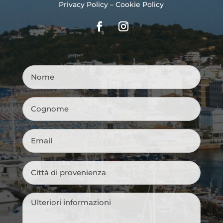
Privacy Policy
–
Cookie Policy
Nome
*
Cognome
*
Email
*
Città
di
provenienza
*
Messaggio
*