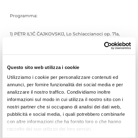
Programma:
1) PËTR IL’IČ ČAJKOVSKIJ, Lo Schiaccianoci op. 71a,
Suite dal balletto
2) INTERLUDIO STRUMENTALE, O Tannenbaum,
Questo sito web utilizza i cookie
Jingle bells
Utilizziamo i cookie per personalizzare contenuti ed
annunci, per fornire funzionalità dei social media e per
3) INTERLUDIO STRUMENTALE, O Little Town of
analizzare il nostro traffico. Condividiamo inoltre
Bethlehem, Silent Night
informazioni sul modo in cui utilizza il nostro sito con i
nostri partner che si occupano di analisi dei dati web,
4) ADOLPHE ADAM, Oh Holy Night
pubblicità e social media, i quali potrebbero combinarle
con altre informazioni che ha fornito loro o che hanno
raccolto dal suo utilizzo dei loro servizi.
5) INTERLUDIO STRUMENTALE-MEDLEY NATALIZIO,
Per utilizzare il plugin dell'accessibilità è necessario
God Rest Ye Merry Gentlemen, Away in a Manger,