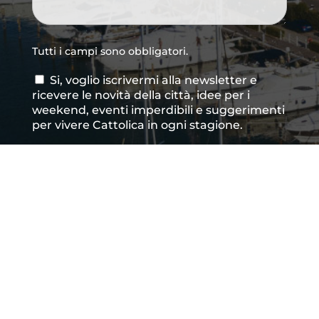
Tutti i campi sono obbligatori.
Si, voglio iscrivermi alla newsletter e
Consenso
ricevere le novità della città, idee per i
newsletter
weekend, eventi imperdibili e suggerimenti
per vivere Cattolica in ogni stagione.
Acconsento al trattamento dei dati
Consenso
*
personali così come definito all'interno delle
Privacy Policy
*
CAPTCHA
INVIA