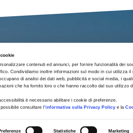
 cookie
Nome
*
rsonalizzare contenuti ed annunci, per fornire funzionalità dei so
ffico. Condividiamo inoltre informazioni sul modo in cui utilizza il 
Email
*
 occupano di analisi dei dati web, pubblicità e social media, i qual
azioni che ha fornito loro o che hanno raccolto dal suo utilizzo d
Messaggio
*
l'accessibilità è necessario abilitare i cookie di preferenze.
 possibile consultare l
'informativa sulla Privacy Policy
e la
Coo
NI TURISTICHE
Tutti i campi sono obbligatori.
A
Preferenze
Statistiche
Marketing