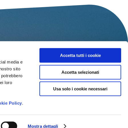
Accetta tutti i cookie
Cognome
*
cial media e
nostro sito
Città
Accetta selezionati
i potrebbero
di
ei loro
provenienza
*
Usa solo i cookie necessari
kie Policy
.
Mostra dettagli